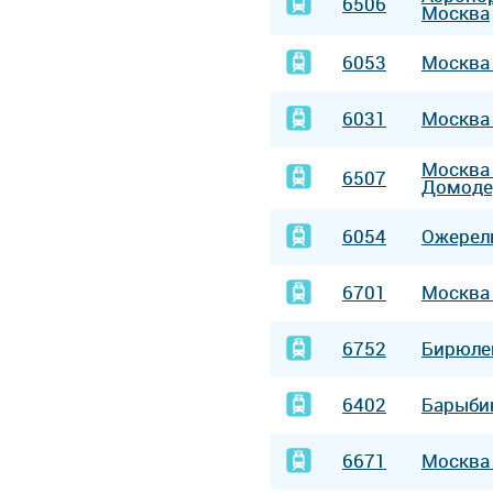
6506
Москва
6053
Москв
6031
Москв
Москв
6507
Домоде
6054
Ожерел
6701
Москв
6752
Бирюл
6402
Барыби
6671
Москв