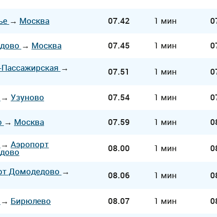
ье
→
Москва
07.42
1 мин
0
едово
→
Москва
07.45
1 мин
0
-Пассажирская
→
07.51
1 мин
0
а
→
Узуново
07.54
1 мин
0
о
→
Москва
07.59
1 мин
0
а
→
Аэропорт
08.00
1 мин
0
дово
рт Домодедово
→
08.06
1 мин
0
а
→
Бирюлево
08.07
1 мин
0