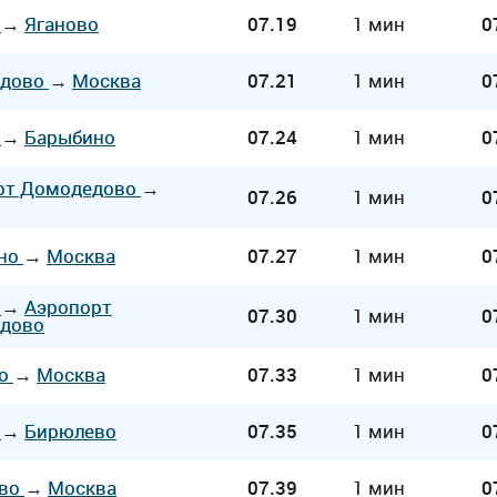
а
→
Яганово
07.19
1 мин
0
едово
→
Москва
07.21
1 мин
0
а
→
Барыбино
07.24
1 мин
0
рт Домодедово
→
07.26
1 мин
0
но
→
Москва
07.27
1 мин
0
а
→
Аэропорт
07.30
1 мин
0
дово
во
→
Москва
07.33
1 мин
0
а
→
Бирюлево
07.35
1 мин
0
ево
→
Москва
07.39
1 мин
0