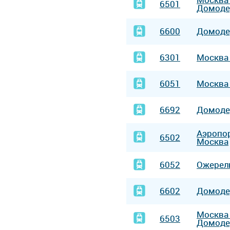
6501
Домоде
6600
Домод
6301
Москв
6051
Москв
6692
Домод
Аэропо
6502
Москва
6052
Ожерел
6602
Домод
Москв
6503
Домоде