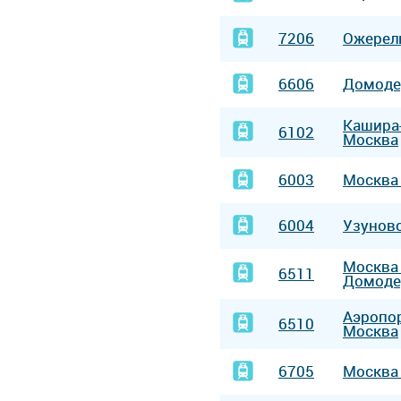
7206
Ожерел
6606
Домод
Кашира
6102
Москва
6003
Москв
6004
Узунов
Москв
6511
Домоде
Аэропо
6510
Москва
6705
Москв