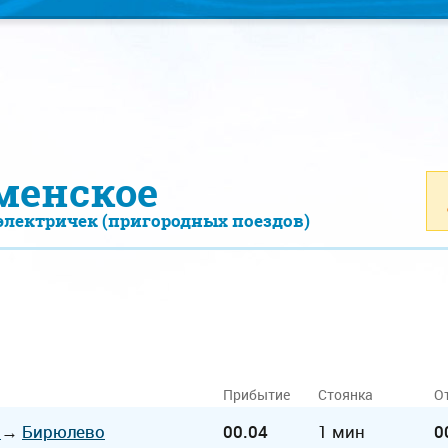
менское
электричек (пригородных поездов)
Прибытие
Стоянка
О
а
→
Бирюлево
00.04
1 мин
0