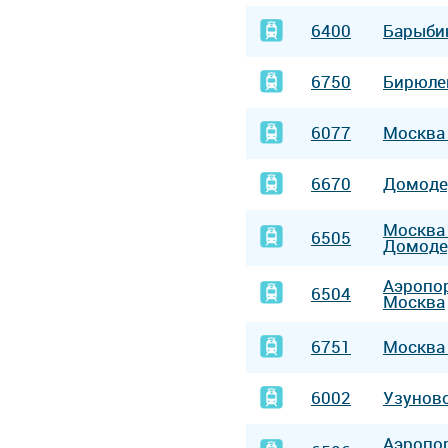
6400
Барыби
6750
Бирюл
6077
Москв
6670
Домод
Москв
6505
Домоде
Аэропо
6504
Москва
6751
Москв
6002
Узунов
Аэропо