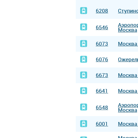
6208
Ступин
Аэропо
6546
Москва
6073
Москв
6076
Ожерел
6673
Москв
6641
Москв
Аэропо
6548
Москва
6001
Москв
Москв