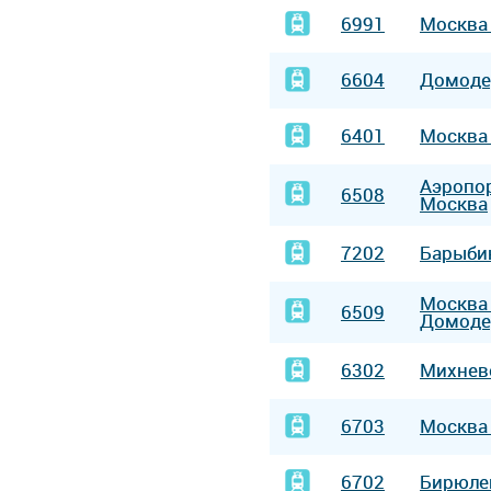
6991
Москв
6604
Домод
6401
Москв
Аэропо
6508
Москва
7202
Барыби
Москв
6509
Домоде
6302
Михне
6703
Москв
6702
Бирюл