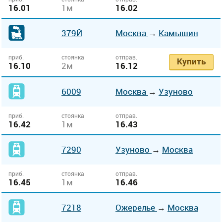
16.01
1м
16.02
379Й
Москва
→
Камышин
приб.
стоянка
отправ.
Купить
16.10
2м
16.12
6009
Москва
→
Узуново
приб.
стоянка
отправ.
16.42
1м
16.43
7290
Узуново
→
Москва
приб.
стоянка
отправ.
16.45
1м
16.46
7218
Ожерелье
→
Москва