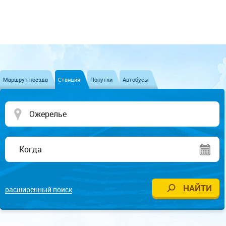
Маршрут поезда
Станция
Попутки
Автобусы
расширенный поиск