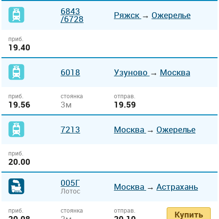
6843
Ряжск
→
Ожерелье
/6728
приб.
19.40
6018
Узуново
→
Москва
приб.
стоянка
отправ.
19.56
3м
19.59
7213
Москва
→
Ожерелье
приб.
20.00
005Г
Москва
→
Астрахань
Лотос
приб.
стоянка
отправ.
Купить
20.08
2м
20.10