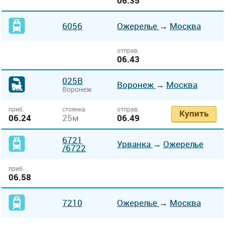
06.35
6056
Ожерелье
→
Москва
отправ.
06.43
025В
Воронеж
→
Москва
Воронеж
приб.
стоянка
отправ.
Купить
06.24
25м
06.49
6721
Урванка
→
Ожерелье
/6722
приб.
06.58
7210
Ожерелье
→
Москва