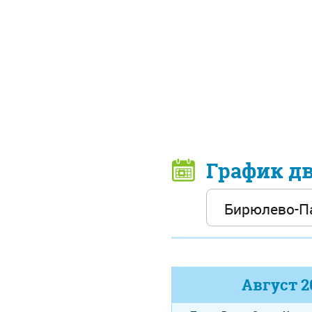
График д
Август
2