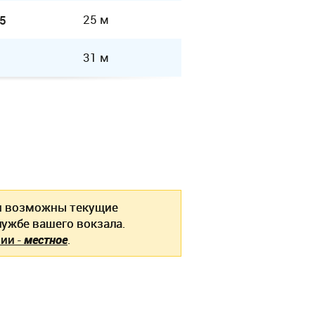
25 м
5
31 м
я
возможны текущие
ужбе вашего вокзала.
ии -
местное
.