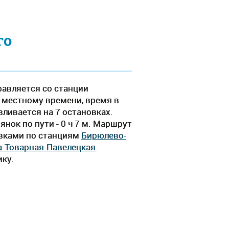
го
равляется со станции
о местному времени, время в
вливается на 7 остановках.
нок по пути - 0 ч 7 м. Маршрут
овками по станциям
Бирюлево-
-Товарная-Павелецкая
.
ику.