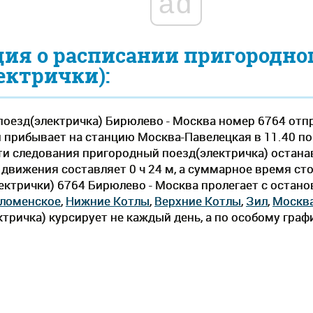
ad
ия о расписании пригородно
ектрички):
оезд(электричка) Бирюлево - Москва номер 6764 отп
и прибывает на станцию Москва-Павелецкая в 11.40 п
 пути следования пригородный поезд(электричка) остана
вижения составляет 0 ч 24 м, а суммарное время стоя
ектрички) 6764 Бирюлево - Москва пролегает c остан
ломенское
,
Нижние Котлы
,
Верхние Котлы
,
Зил
,
Москва
тричка) курсирует не каждый день, а по особому граф