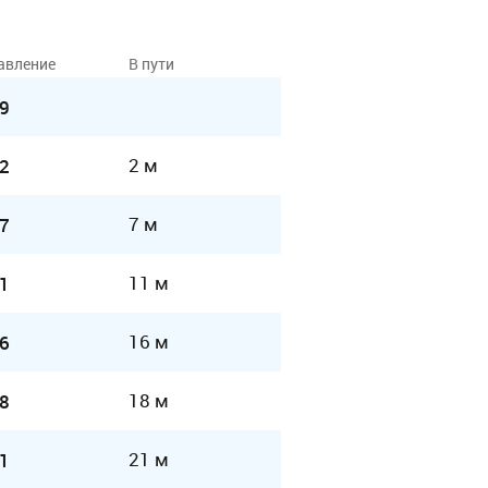
авление
В пути
9
2 м
2
7 м
7
11 м
1
16 м
6
18 м
8
21 м
1