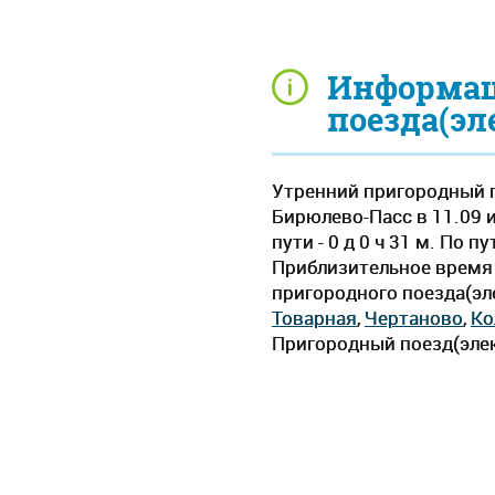
Информац
поезда(эл
Утренний пригородный п
Бирюлево-Пасс в 11.09 
пути - 0 д 0 ч 31 м. По
Приблизительное время д
пригородного поезда(эл
Товарная
,
Чертаново
,
Ко
Пригородный поезд(элек