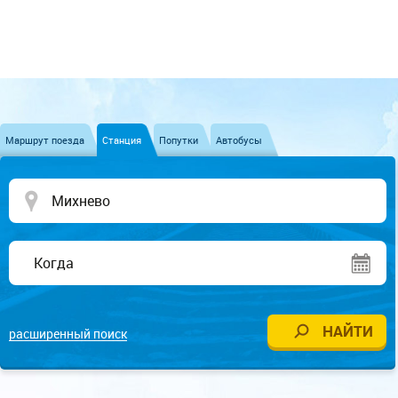
Маршрут поезда
Станция
Попутки
Автобусы
расширенный поиск