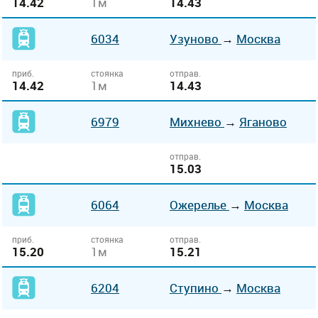
14.42
1м
14.43
6034
Узуново
→
Москва
приб.
стоянка
отправ.
14.42
1м
14.43
6979
Михнево
→
Яганово
отправ.
15.03
6064
Ожерелье
→
Москва
приб.
стоянка
отправ.
15.20
1м
15.21
6204
Ступино
→
Москва