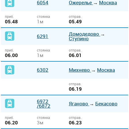
6054
Ожерелье
→
Москва
приб.
стоянка
отправ.
05.48
1м
05.49
Домодедово
→
6291
Ступино
приб.
стоянка
отправ.
06.00
1м
06.01
6302
Михнево
→
Москва
отправ.
06.19
6972
Яганово
→
Бекасово
/6872
приб.
стоянка
отправ.
06.20
3м
06.23