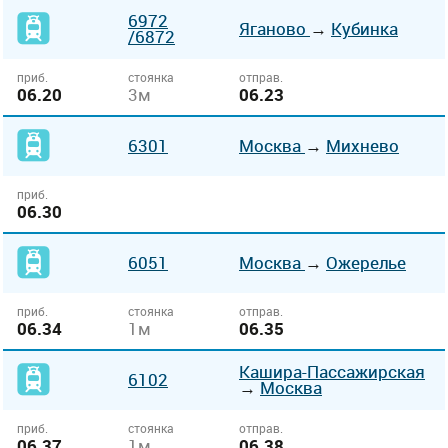
6972
Яганово
→
Кубинка
/6872
приб.
стоянка
отправ.
06.20
3м
06.23
6301
Москва
→
Михнево
приб.
06.30
6051
Москва
→
Ожерелье
приб.
стоянка
отправ.
06.34
1м
06.35
Кашира-Пассажирская
6102
→
Москва
приб.
стоянка
отправ.
06.37
1м
06.38