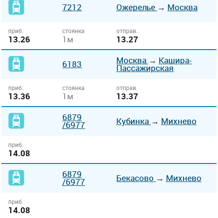
7212
Ожерелье
→
Москва
приб.
стоянка
отправ.
13.26
1м
13.27
Москва
→
Кашира-
6183
Пассажирская
приб.
стоянка
отправ.
13.36
1м
13.37
6879
Кубинка
→
Михнево
/6977
приб.
14.08
6879
Бекасово
→
Михнево
/6977
приб.
14.08