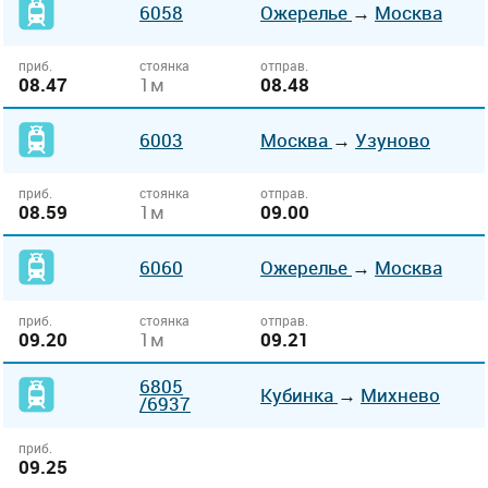
6058
Ожерелье
→
Москва
приб.
стоянка
отправ.
08.47
1м
08.48
6003
Москва
→
Узуново
приб.
стоянка
отправ.
08.59
1м
09.00
6060
Ожерелье
→
Москва
приб.
стоянка
отправ.
09.20
1м
09.21
6805
Кубинка
→
Михнево
/6937
приб.
09.25