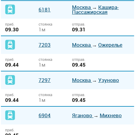
Москва
→
Кашира-
6181
Пассажирская
приб.
стоянка
отправ.
09.30
1м
09.31
7203
Москва
→
Ожерелье
приб.
стоянка
отправ.
09.44
1м
09.45
7297
Москва
→
Узуново
приб.
стоянка
отправ.
09.44
1м
09.45
6904
Яганово
→
Михнево
приб.