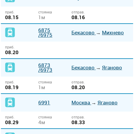
приб.
стоянка
отправ.
08.15
1м
08.16
6875
Бекасово
→
Михнево
/6975
приб.
08.20
6873
Бекасово
→
Яганово
/6973
приб.
стоянка
отправ.
08.19
1м
08.20
6991
Москва
→
Яганово
приб.
стоянка
отправ.
08.29
4м
08.33