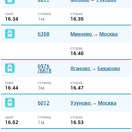
приб.
стоянка
отправ.
16.34
1м
16.35
6308
Михнево
→
Москва
отправ.
16.40
6976
Яганово
→
Бекасово
/6878
приб.
стоянка
отправ.
16.44
3м
16.47
6012
Узуново
→
Москва
приб.
стоянка
отправ.
16.52
1м
16.53