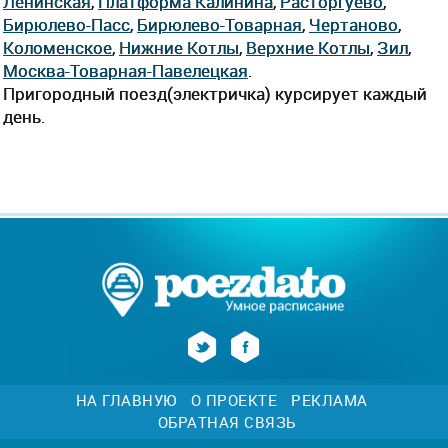
Ленинская
,
Платформа Калинина
,
Расторгуево
,
Бирюлево-Пасс
,
Бирюлево-Товарная
,
Чертаново
,
Коломенское
,
Нижние Котлы
,
Верхние Котлы
,
Зил
,
Москва-Товарная-Павелецкая
.
Пригородный поезд(электричка) курсирует каждый
день.
НА ГЛАВНУЮ
О ПРОЕКТЕ
РЕКЛАМА
ОБРАТНАЯ СВЯЗЬ