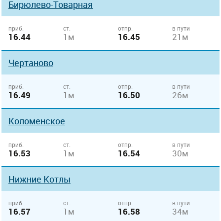
Бирюлево-Товарная
приб.
ст.
отпр.
в пути
16.44
1м
16.45
21м
Чертаново
приб.
ст.
отпр.
в пути
16.49
1м
16.50
26м
Коломенское
приб.
ст.
отпр.
в пути
16.53
1м
16.54
30м
Нижние Котлы
приб.
ст.
отпр.
в пути
16.57
1м
16.58
34м