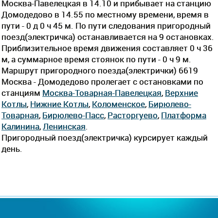
Москва-Павелецкая в 14.10 и прибывает на станцию
Домодедово в 14.55 по местному времени, время в
пути - 0 д 0 ч 45 м. По пути следования пригородный
поезд(электричка) останавливается на 9 остановках.
Приблизительное время движения составляет 0 ч 36
м, а суммарное время стоянок по пути - 0 ч 9 м.
Маршрут пригородного поезда(электрички) 6619
Москва - Домодедово пролегает c остановками по
станциям
Москва-Товарная-Павелецкая
,
Верхние
Котлы
,
Нижние Котлы
,
Коломенское
,
Бирюлево-
Товарная
,
Бирюлево-Пасс
,
Расторгуево
,
Платформа
Калинина
,
Ленинская
.
Пригородный поезд(электричка) курсирует каждый
день.