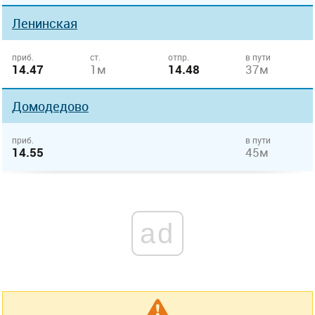
Ленинская
приб.
ст.
отпр.
в пути
14.47
1м
14.48
37м
Домодедово
приб.
в пути
14.55
45м
ad