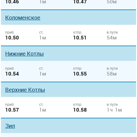
10.46
1м
10.47
50м
Коломенское
приб.
ст.
отпр.
в пути
10.50
1м
10.51
54м
Нижние Котлы
приб.
ст.
отпр.
в пути
10.54
1м
10.55
58м
Верхние Котлы
приб.
ст.
отпр.
в пути
10.57
1м
10.58
1ч 1м
Зил