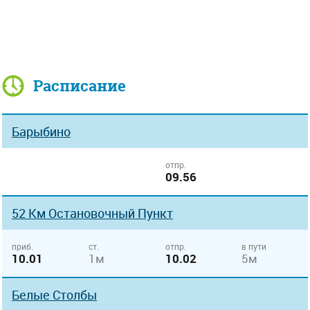
Расписание
Барыбино
отпр.
09.56
52 Км Остановочный Пункт
приб.
ст.
отпр.
в пути
10.01
1м
10.02
5м
Белые Столбы