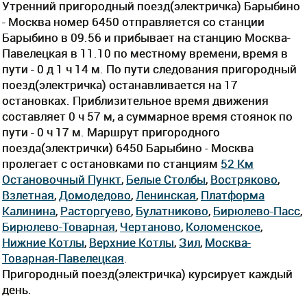
Утренний пригородный поезд(электричка) Барыбино
- Москва номер 6450 отправляется со станции
Барыбино в 09.56 и прибывает на станцию Москва-
Павелецкая в 11.10 по местному времени, время в
пути - 0 д 1 ч 14 м. По пути следования пригородный
поезд(электричка) останавливается на 17
остановках. Приблизительное время движения
составляет 0 ч 57 м, а суммарное время стоянок по
пути - 0 ч 17 м. Маршрут пригородного
поезда(электрички) 6450 Барыбино - Москва
пролегает c остановками по станциям
52 Км
Остановочный Пункт
,
Белые Столбы
,
Востряково
,
Взлетная
,
Домодедово
,
Ленинская
,
Платформа
Калинина
,
Расторгуево
,
Булатниково
,
Бирюлево-Пасс
,
Бирюлево-Товарная
,
Чертаново
,
Коломенское
,
Нижние Котлы
,
Верхние Котлы
,
Зил
,
Москва-
Товарная-Павелецкая
.
Пригородный поезд(электричка) курсирует каждый
день.