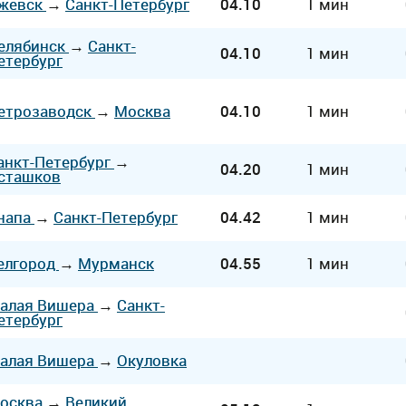
жевск
→
Санкт-Петербург
04.10
1 мин
елябинск
→
Санкт-
04.10
1 мин
етербург
етрозаводск
→
Москва
04.10
1 мин
анкт-Петербург
→
04.20
1 мин
сташков
напа
→
Санкт-Петербург
04.42
1 мин
елгород
→
Мурманск
04.55
1 мин
алая Вишера
→
Санкт-
етербург
алая Вишера
→
Окуловка
осква
→
Великий