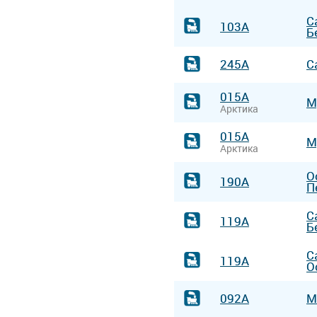
С
103А
Б
245А
С
015А
М
Арктика
015А
М
Арктика
О
190А
П
С
119А
Б
С
119А
О
092А
М