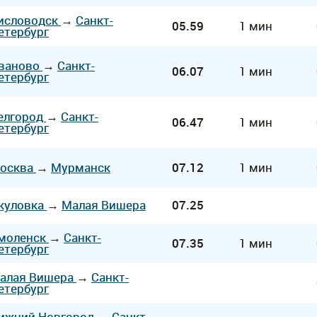
исловодск
→
Санкт-
05.59
1 мин
етербург
ваново
→
Санкт-
06.07
1 мин
етербург
елгород
→
Санкт-
06.47
1 мин
етербург
осква
→
Мурманск
07.12
1 мин
куловка
→
Малая Вишера
07.25
моленск
→
Санкт-
07.35
1 мин
етербург
алая Вишера
→
Санкт-
етербург
ижний Новгород
→
Санкт-