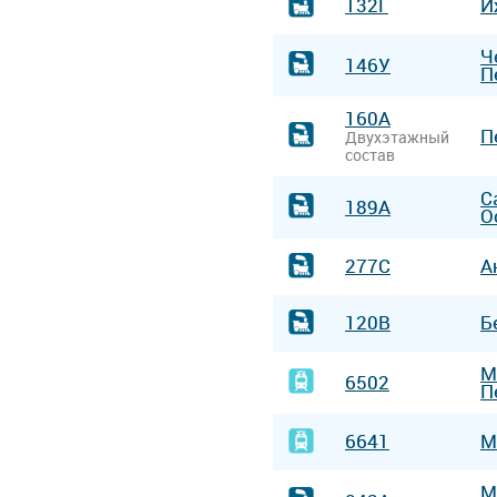
132Г
И
Ч
146У
П
160А
П
Двухэтажный
состав
С
189А
О
277С
А
120В
Б
М
6502
П
6641
М
М