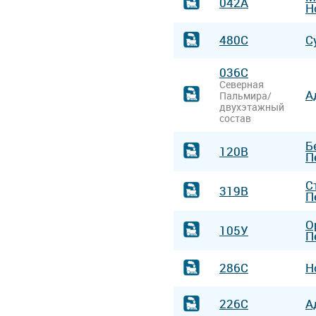
042А
Н
480С
С
036С
Северная
А
Пальмира/
двухэтажный
состав
Б
120В
П
С
319В
П
О
105У
П
286С
Н
226С
А