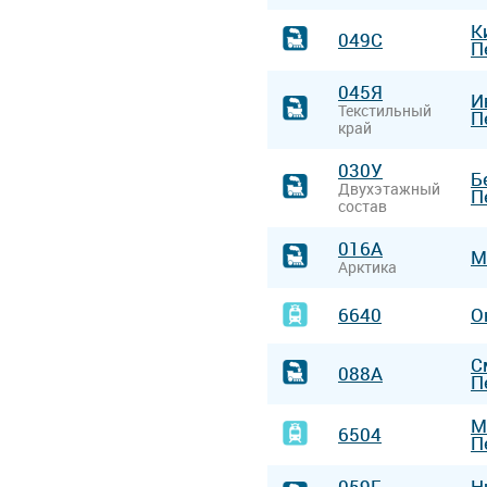
К
049С
П
045Я
И
Текстильный
П
край
030У
Б
Двухэтажный
П
состав
016А
М
Арктика
6640
О
С
088А
П
М
6504
П
059Г
Н