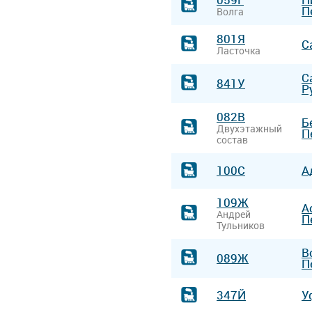
П
Волга
801Я
С
Ласточка
С
841У
Р
082В
Б
Двухэтажный
П
состав
100С
А
109Ж
А
Андрей
П
Тульников
В
089Ж
П
347Й
У