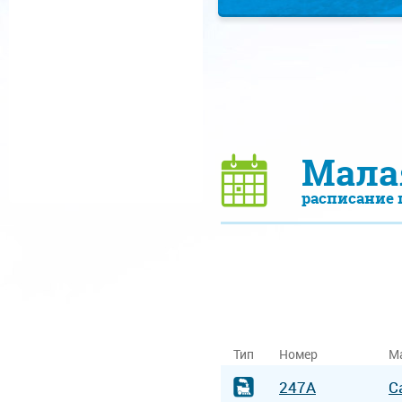
Мала
расписание 
Тип
Номер
М
247А
С