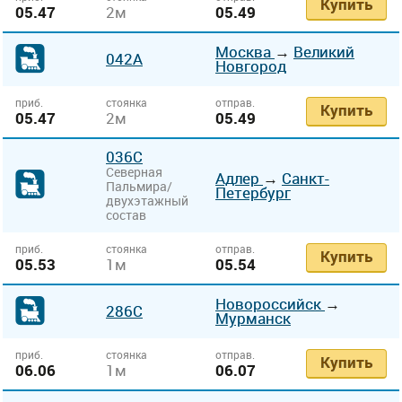
Купить
05.47
2м
05.49
Москва
→
Великий
042А
Новгород
приб.
стоянка
отправ.
Купить
05.47
2м
05.49
036С
Северная
Адлер
→
Санкт-
Пальмира/
Петербург
двухэтажный
состав
приб.
стоянка
отправ.
Купить
05.53
1м
05.54
Новороссийск
→
286С
Мурманск
приб.
стоянка
отправ.
Купить
06.06
1м
06.07