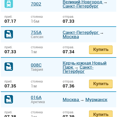
Великий Новгород
→
7002
Санкт-Петербург
приб.
стоянка
отправ.
07.17
16м
07.33
755А
Санкт-Петербург
→
Москва
Сапсан
приб.
стоянка
отправ.
Купить
07.33
1м
07.34
Керчь-южная Новый
008С
Парк
→
Санкт-
Таврия
Петербург
приб.
стоянка
отправ.
Купить
07.35
1м
07.36
016А
Москва
→
Мурманск
Арктика
приб.
стоянка
отправ.
Купить
07.38
1м
07.39