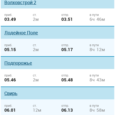
Волховстрой 2
приб.
ст.
отпр.
в пути
03.49
2м
03.51
6ч 46м
Лодейное Поле
приб.
ст.
отпр.
в пути
05.15
2м
05.17
8ч 12м
Подпорожье
приб.
ст.
отпр.
в пути
05.46
2м
05.48
8ч 43м
Свирь
приб.
ст.
отпр.
в пути
06.01
12м
06.13
8ч 58м