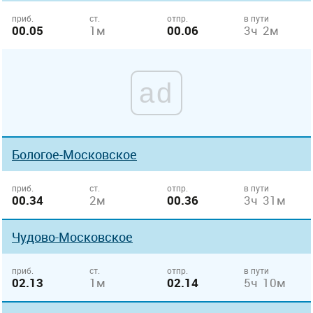
приб.
ст.
отпр.
в пути
00.05
1м
00.06
3ч 2м
ad
Бологое-Московское
приб.
ст.
отпр.
в пути
00.34
2м
00.36
3ч 31м
Чудово-Московское
приб.
ст.
отпр.
в пути
02.13
1м
02.14
5ч 10м