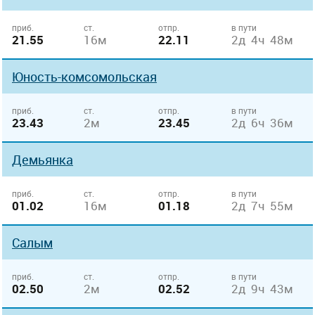
приб.
ст.
отпр.
в пути
21.55
16м
22.11
2д 4ч 48м
Юность-комсомольская
приб.
ст.
отпр.
в пути
23.43
2м
23.45
2д 6ч 36м
Демьянка
приб.
ст.
отпр.
в пути
01.02
16м
01.18
2д 7ч 55м
Салым
приб.
ст.
отпр.
в пути
02.50
2м
02.52
2д 9ч 43м