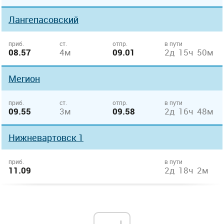
Лангепасовский
приб.
ст.
отпр.
в пути
08.57
4м
09.01
2д 15ч 50м
Мегион
приб.
ст.
отпр.
в пути
09.55
3м
09.58
2д 16ч 48м
Нижневартовск 1
приб.
в пути
11.09
2д 18ч 2м