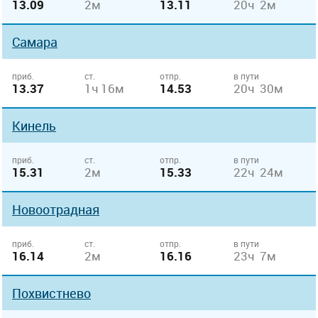
13.09
2м
13.11
20ч 2м
Самара
приб.
ст.
отпр.
в пути
13.37
1ч 16м
14.53
20ч 30м
Кинель
приб.
ст.
отпр.
в пути
15.31
2м
15.33
22ч 24м
Новоотрадная
приб.
ст.
отпр.
в пути
16.14
2м
16.16
23ч 7м
Похвистнево