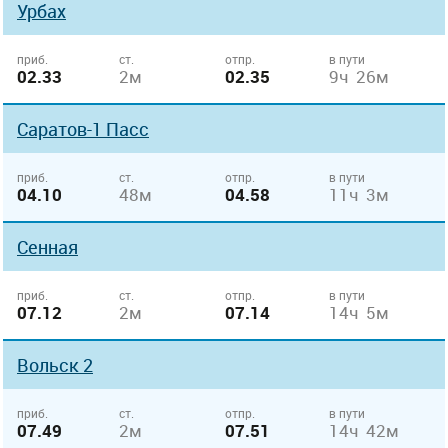
Урбах
приб.
ст.
отпр.
в пути
02.33
2м
02.35
9ч 26м
Саратов-1 Пасс
приб.
ст.
отпр.
в пути
04.10
48м
04.58
11ч 3м
Сенная
приб.
ст.
отпр.
в пути
07.12
2м
07.14
14ч 5м
Вольск 2
приб.
ст.
отпр.
в пути
07.49
2м
07.51
14ч 42м