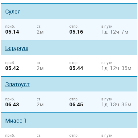
Сулея
приб.
ст.
отпр.
в пути
05.14
2м
05.16
1д 12ч 7м
Бердяуш
приб.
ст.
отпр.
в пути
05.42
2м
05.44
1д 12ч 35м
Златоуст
приб.
ст.
отпр.
в пути
06.43
2м
06.45
1д 13ч 36м
Миасс 1
приб.
ст.
отпр.
в пути