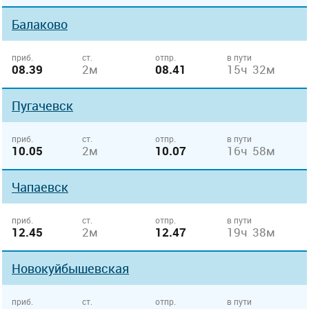
Балаково
приб.
ст.
отпр.
в пути
08.39
2м
08.41
15ч 32м
Пугачевск
приб.
ст.
отпр.
в пути
10.05
2м
10.07
16ч 58м
Чапаевск
приб.
ст.
отпр.
в пути
12.45
2м
12.47
19ч 38м
Новокуйбышевская
приб.
ст.
отпр.
в пути