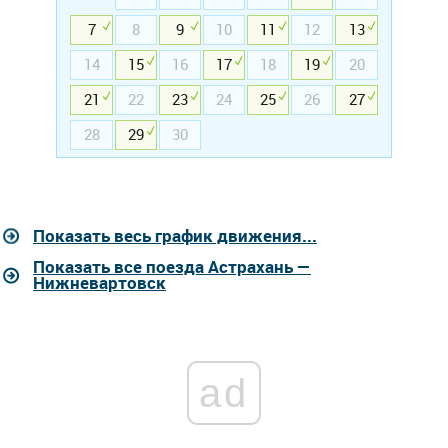
7
8
9
10
11
12
13
14
15
16
17
18
19
20
21
22
23
24
25
26
27
28
29
30
Показать весь график движения...
Показать все поезда Астрахань —
Нижневартовск
ad