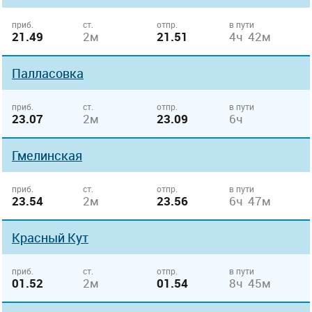
приб.
ст.
отпр.
в пути
21.49
2м
21.51
4ч 42м
Палласовка
приб.
ст.
отпр.
в пути
23.07
2м
23.09
6ч
Гмелинская
приб.
ст.
отпр.
в пути
23.54
2м
23.56
6ч 47м
Красный Кут
приб.
ст.
отпр.
в пути
01.52
2м
01.54
8ч 45м