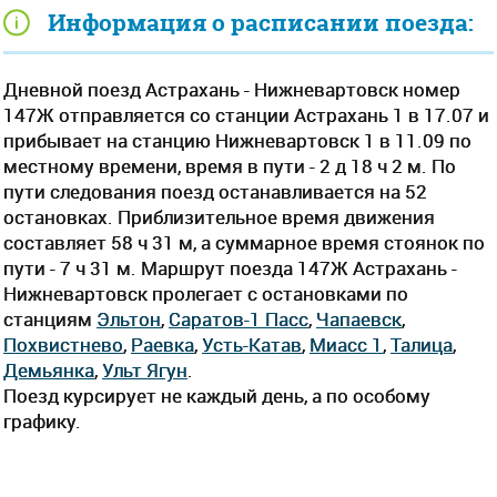
Информация о расписании поезда:
Дневной поезд Астрахань - Нижневартовск номер
147Ж отправляется со станции Астрахань 1 в 17.07 и
прибывает на станцию Нижневартовск 1 в 11.09 по
местному времени, время в пути - 2 д 18 ч 2 м. По
пути следования поезд останавливается на 52
остановках. Приблизительное время движения
составляет 58 ч 31 м, а суммарное время стоянок по
пути - 7 ч 31 м. Маршрут поезда 147Ж Астрахань -
Нижневартовск пролегает c остановками по
станциям
Эльтон
,
Саратов-1 Пасс
,
Чапаевск
,
Похвистнево
,
Раевка
,
Усть-Катав
,
Миасс 1
,
Талица
,
Демьянка
,
Ульт Ягун
.
Поезд курсирует не каждый день, а по особому
графику.