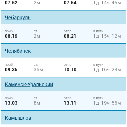
07.52
2м
07.54
1д 14ч 45м
Чебаркуль
приб.
ст.
отпр.
в пути
08.19
2м
08.21
1д 15ч 12м
Челябинск
приб.
ст.
отпр.
в пути
09.35
35м
10.10
1д 16ч 28м
Каменск-Уральский
приб.
ст.
отпр.
в пути
13.03
8м
13.11
1д 19ч 56м
Камышлов