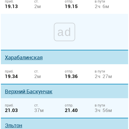
приб.
ст.
отпр.
в пути
19.13
2м
19.15
2ч 6м
ad
Харабалинская
приб.
ст.
отпр.
в пути
19.34
2м
19.36
2ч 27м
Верхний Баскунчак
приб.
ст.
отпр.
в пути
21.03
37м
21.40
3ч 56м
Эльтон