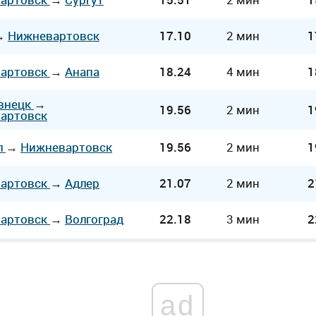
→
Нижневартовск
17.10
2 мин
1
артовск
→
Анапа
18.24
4 мин
1
знецк
→
19.56
2 мин
1
артовск
л
→
Нижневартовск
19.56
2 мин
1
артовск
→
Адлер
21.07
2 мин
2
артовск
→
Волгоград
22.18
3 мин
2
ad