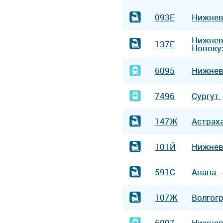
093Е
Нижнев
Нижнев
137Е
Новоку
6095
Нижнев
7496
Сургут
147Ж
Астрах
101Й
Нижнев
591С
Анапа
107Ж
Волгог
6097
Нижнев