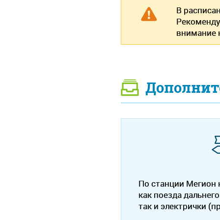
В расписа
Рекоменду
внимание н
Дополнит
По станции Мегион
как поезда дальнего
так и электрички (п