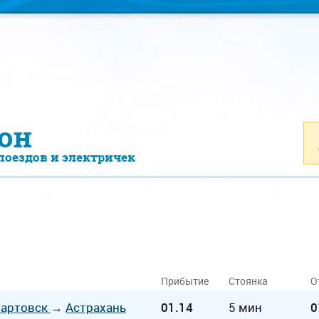
он
поездов и электричек
Прибытие
Стоянка
О
артовск
→
Астрахань
01.14
5 мин
0