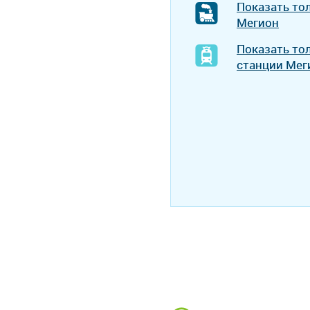
Показать то
Мегион
Показать то
станции Мег