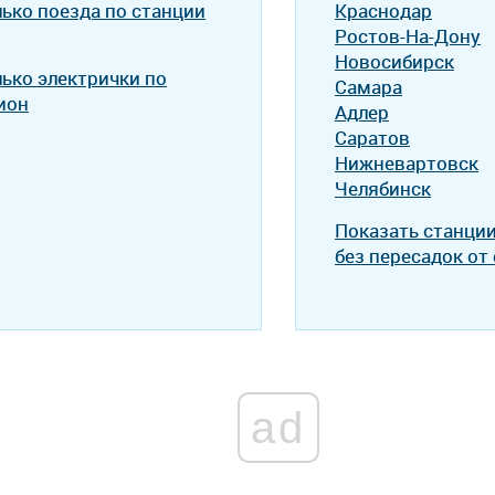
лько поезда по станции
Краснодар
Ростов-На-Дону
Новосибирск
лько электрички по
Самара
ион
Адлер
Саратов
Нижневартовск
Челябинск
Показать станци
без пересадок от
ad