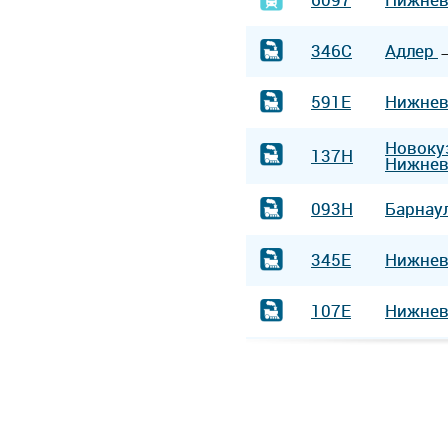
346С
Адлер
591Е
Нижнев
Новоку
137Н
Нижнев
093Н
Барнау
345Е
Нижнев
107Е
Нижнев