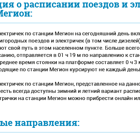
я о расписании поездов и э
Мегион:
лектричек по станции Мегион на сегодняшний день вкл
игородных поездов и электричек (в том числе дизелей) -
ют свой путь в этом населенном пункте. Больше всег
анию, отправляется в 01 ч 19 м по направлению к ста
Среднее время стоянки на платформе составляет 0 ч 3 
одящие по станции Мегион курсируют не каждый ден
лектричек по станции Мегион, представленное на данн
 есть всегда доступны зимний и летний вариант распи
трички на станции Мегион можно прибрести онлайн или
ые направления: