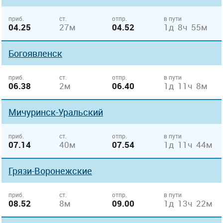
приб.
ст.
отпр.
в пути
04.25
27м
04.52
1д 8ч 55м
Богоявленск
приб.
ст.
отпр.
в пути
06.38
2м
06.40
1д 11ч 8м
Мичуринск-Уральский
приб.
ст.
отпр.
в пути
07.14
40м
07.54
1д 11ч 44м
Грязи-Воронежские
приб.
ст.
отпр.
в пути
08.52
8м
09.00
1д 13ч 22м