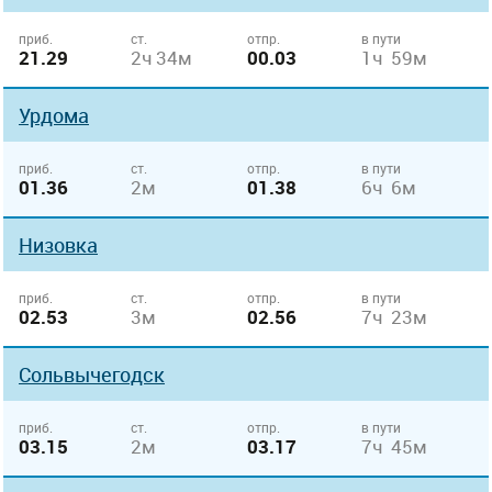
приб.
ст.
отпр.
в пути
21.29
2ч 34м
00.03
1ч 59м
Урдома
приб.
ст.
отпр.
в пути
01.36
2м
01.38
6ч 6м
Низовка
приб.
ст.
отпр.
в пути
02.53
3м
02.56
7ч 23м
Сольвычегодск
приб.
ст.
отпр.
в пути
03.15
2м
03.17
7ч 45м