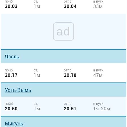
приб.
ст.
отпр.
в пути
20.03
1м
20.04
33м
ad
Язель
приб.
ст.
отпр.
в пути
20.17
1м
20.18
47м
Усть-Вымь
приб.
ст.
отпр.
в пути
20.50
1м
20.51
1ч 20м
Микунь