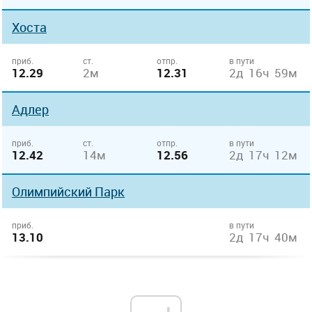
Хоста
приб.
ст.
отпр.
в пути
12.29
2м
12.31
2д 16ч 59м
Адлер
приб.
ст.
отпр.
в пути
12.42
14м
12.56
2д 17ч 12м
Олимпийский Парк
приб.
в пути
13.10
2д 17ч 40м