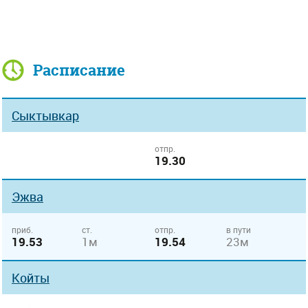
Расписание
Сыктывкар
отпр.
19.30
Эжва
приб.
ст.
отпр.
в пути
19.53
1м
19.54
23м
Койты