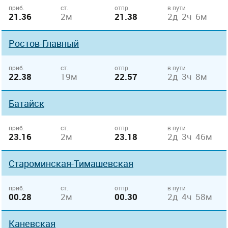
приб.
ст.
отпр.
в пути
21.36
2м
21.38
2д 2ч 6м
Ростов-Главный
приб.
ст.
отпр.
в пути
22.38
19м
22.57
2д 3ч 8м
Батайск
приб.
ст.
отпр.
в пути
23.16
2м
23.18
2д 3ч 46м
Староминская-Тимашевская
приб.
ст.
отпр.
в пути
00.28
2м
00.30
2д 4ч 58м
Каневская