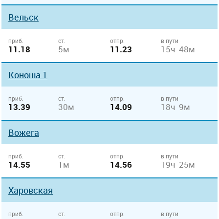
Вельск
приб.
ст.
отпр.
в пути
11.18
5м
11.23
15ч 48м
Коноша 1
приб.
ст.
отпр.
в пути
13.39
30м
14.09
18ч 9м
Вожега
приб.
ст.
отпр.
в пути
14.55
1м
14.56
19ч 25м
Харовская
приб.
ст.
отпр.
в пути