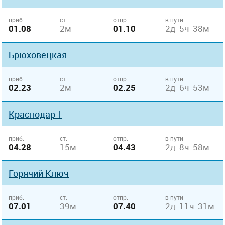
приб.
ст.
отпр.
в пути
01.08
2м
01.10
2д 5ч 38м
Брюховецкая
приб.
ст.
отпр.
в пути
02.23
2м
02.25
2д 6ч 53м
Краснодар 1
приб.
ст.
отпр.
в пути
04.28
15м
04.43
2д 8ч 58м
Горячий Ключ
приб.
ст.
отпр.
в пути
07.01
39м
07.40
2д 11ч 31м