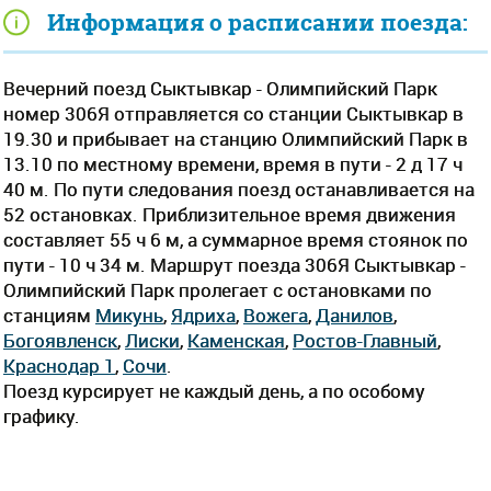
Информация о расписании поезда:
Вечерний поезд Сыктывкар - Олимпийский Парк
номер 306Я отправляется со станции Сыктывкар в
19.30 и прибывает на станцию Олимпийский Парк в
13.10 по местному времени, время в пути - 2 д 17 ч
40 м. По пути следования поезд останавливается на
52 остановках. Приблизительное время движения
составляет 55 ч 6 м, а суммарное время стоянок по
пути - 10 ч 34 м. Маршрут поезда 306Я Сыктывкар -
Олимпийский Парк пролегает c остановками по
станциям
Микунь
,
Ядриха
,
Вожега
,
Данилов
,
Богоявленск
,
Лиски
,
Каменская
,
Ростов-Главный
,
Краснодар 1
,
Сочи
.
Поезд курсирует не каждый день, а по особому
графику.