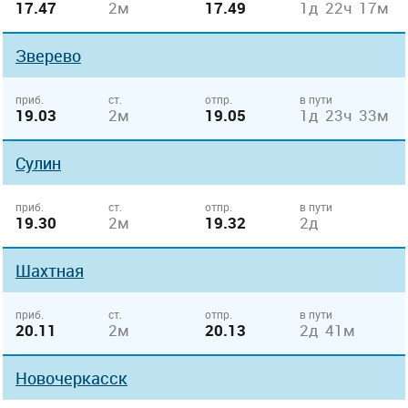
17.47
2м
17.49
1д 22ч 17м
Зверево
приб.
ст.
отпр.
в пути
19.03
2м
19.05
1д 23ч 33м
Сулин
приб.
ст.
отпр.
в пути
19.30
2м
19.32
2д
Шахтная
приб.
ст.
отпр.
в пути
20.11
2м
20.13
2д 41м
Новочеркасск