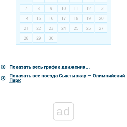
7
8
9
10
11
12
13
14
15
16
17
18
19
20
21
22
23
24
25
26
27
28
29
30
Показать весь график движения...
Показать все поезда Сыктывкар — Олимпийский
Парк
ad