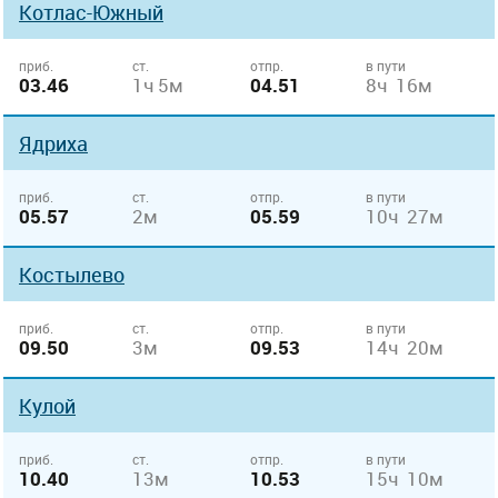
Котлас-Южный
приб.
ст.
отпр.
в пути
03.46
1ч 5м
04.51
8ч 16м
Ядриха
приб.
ст.
отпр.
в пути
05.57
2м
05.59
10ч 27м
Костылево
приб.
ст.
отпр.
в пути
09.50
3м
09.53
14ч 20м
Кулой
приб.
ст.
отпр.
в пути
10.40
13м
10.53
15ч 10м