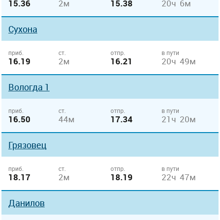
15.36
2м
15.38
20ч 6м
Сухона
приб.
ст.
отпр.
в пути
16.19
2м
16.21
20ч 49м
Вологда 1
приб.
ст.
отпр.
в пути
16.50
44м
17.34
21ч 20м
Грязовец
приб.
ст.
отпр.
в пути
18.17
2м
18.19
22ч 47м
Данилов