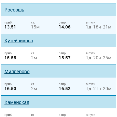
Россошь
приб.
ст.
отпр.
в пути
13.51
15м
14.06
1д 18ч 21м
Кутейниково
приб.
ст.
отпр.
в пути
15.55
2м
15.57
1д 20ч 25м
Миллерово
приб.
ст.
отпр.
в пути
16.50
2м
16.52
1д 21ч 20м
Каменская
приб.
ст.
отпр.
в пути