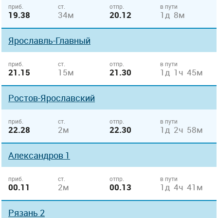
приб.
ст.
отпр.
в пути
19.38
34м
20.12
1д 8м
Ярославль-Главный
приб.
ст.
отпр.
в пути
21.15
15м
21.30
1д 1ч 45м
Ростов-Ярославский
приб.
ст.
отпр.
в пути
22.28
2м
22.30
1д 2ч 58м
Александров 1
приб.
ст.
отпр.
в пути
00.11
2м
00.13
1д 4ч 41м
Рязань 2