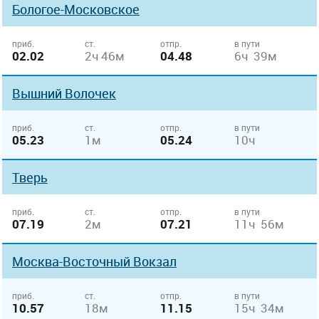
Бологое-Московское
приб.
ст.
отпр.
в пути
02.02
2ч 46м
04.48
6ч 39м
Вышний Волочек
приб.
ст.
отпр.
в пути
05.23
1м
05.24
10ч
Тверь
приб.
ст.
отпр.
в пути
07.19
2м
07.21
11ч 56м
Москва-Восточный Вокзал
приб.
ст.
отпр.
в пути
10.57
18м
11.15
15ч 34м