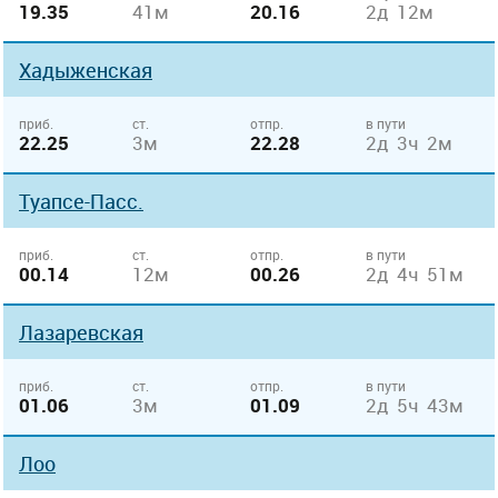
19.35
41м
20.16
2д 12м
Хадыженская
приб.
ст.
отпр.
в пути
22.25
3м
22.28
2д 3ч 2м
Туапсе-Пасс.
приб.
ст.
отпр.
в пути
00.14
12м
00.26
2д 4ч 51м
Лазаревская
приб.
ст.
отпр.
в пути
01.06
3м
01.09
2д 5ч 43м
Лоо