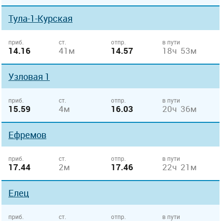
Тула-1-Курская
приб.
ст.
отпр.
в пути
14.16
41м
14.57
18ч 53м
Узловая 1
приб.
ст.
отпр.
в пути
15.59
4м
16.03
20ч 36м
Ефремов
приб.
ст.
отпр.
в пути
17.44
2м
17.46
22ч 21м
Елец
приб.
ст.
отпр.
в пути