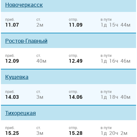
Новочеркасск
приб.
ст.
отпр.
в пути
11.07
2м
11.09
1д 15ч 44м
Ростов-Главный
приб.
ст.
отпр.
в пути
12.09
40м
12.49
1д 16ч 46м
Кущевка
приб.
ст.
отпр.
в пути
14.03
3м
14.06
1д 18ч 40м
Тихорецкая
приб.
ст.
отпр.
в пути
15.25
3м
15.28
1д 20ч 2м