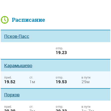
Расписание
Псков-Пасс
отпр.
19.23
Карамышево
приб.
ст.
отпр.
в пути
19.52
1м
19.53
29м
Порхов
приб.
ст.
отпр.
в пути
20.30
3м
20.33
1ч 7м