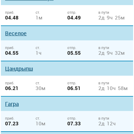
приб.
ст.
отпр.
в пути
04.48
1м
04.49
2д 9ч 25м
Веселое
приб.
ст.
отпр.
в пути
04.55
1ч
05.55
2д 9ч 32м
Цандрыпш
приб.
ст.
отпр.
в пути
06.21
30м
06.51
2д 10ч 58м
Гагра
приб.
ст.
отпр.
в пути
07.23
10м
07.33
2д 12ч