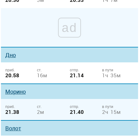
ad
Дно
приб.
ст.
отпр.
в пути
20.58
16м
21.14
1ч 35м
Морино
приб.
ст.
отпр.
в пути
21.38
2м
21.40
2ч 15м
Волот