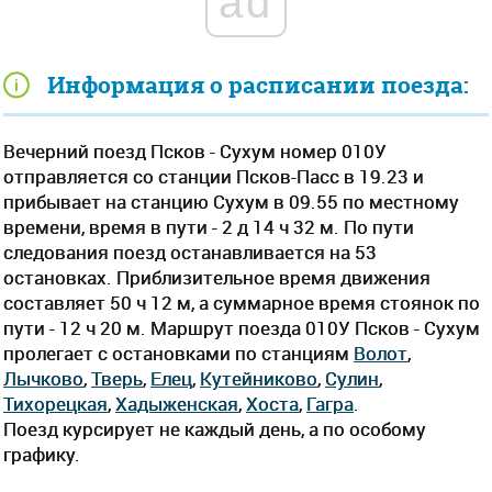
ad
Информация о расписании поезда:
Вечерний поезд Псков - Сухум номер 010У
отправляется со станции Псков-Пасс в 19.23 и
прибывает на станцию Сухум в 09.55 по местному
времени, время в пути - 2 д 14 ч 32 м. По пути
следования поезд останавливается на 53
остановках. Приблизительное время движения
составляет 50 ч 12 м, а суммарное время стоянок по
пути - 12 ч 20 м. Маршрут поезда 010У Псков - Сухум
пролегает c остановками по станциям
Волот
,
Лычково
,
Тверь
,
Елец
,
Кутейниково
,
Сулин
,
Тихорецкая
,
Хадыженская
,
Хоста
,
Гагра
.
Поезд курсирует не каждый день, а по особому
графику.