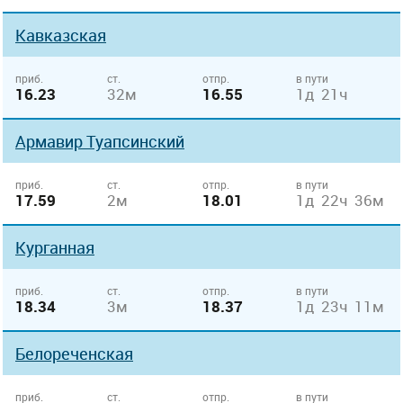
Кавказская
приб.
ст.
отпр.
в пути
16.23
32м
16.55
1д 21ч
Армавир Туапсинский
приб.
ст.
отпр.
в пути
17.59
2м
18.01
1д 22ч 36м
Курганная
приб.
ст.
отпр.
в пути
18.34
3м
18.37
1д 23ч 11м
Белореченская
приб.
ст.
отпр.
в пути