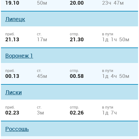
19.10
50м
20.00
23ч 47м
Липецк
приб.
ст.
отпр.
в пути
21.13
17м
21.30
1д 1ч 50м
Воронеж 1
приб.
ст.
отпр.
в пути
00.13
45м
00.58
1д 4ч 50м
Лиски
приб.
ст.
отпр.
в пути
02.23
3м
02.26
1д 7ч
Россошь