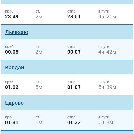
приб.
ст.
отпр.
в пути
23.49
2м
23.51
4ч 26м
Лычково
приб.
ст.
отпр.
в пути
00.05
2м
00.07
4ч 42м
Валдай
приб.
ст.
отпр.
в пути
01.02
5м
01.07
5ч 39м
Едрово
приб.
ст.
отпр.
в пути
01.31
1м
01.32
6ч 8м