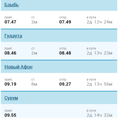
Бзыбь
приб.
ст.
отпр.
в пути
07.47
2м
07.49
2д 12ч 24м
Гудаута
приб.
ст.
отпр.
в пути
08.46
2м
08.48
2д 13ч 23м
Новый Афон
приб.
ст.
отпр.
в пути
09.19
8м
09.27
2д 13ч 56м
Сухум
приб.
в пути
09.55
2д 14ч 32м