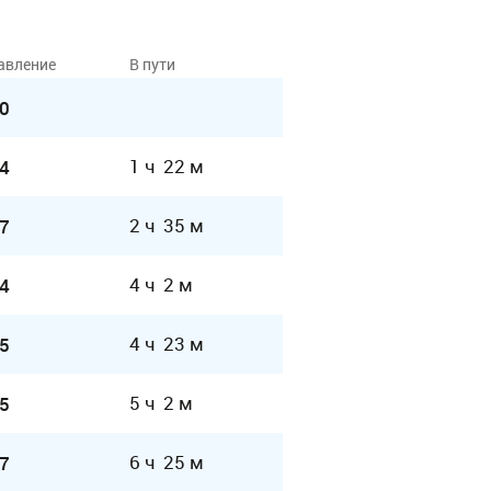
авление
В пути
0
1 ч 22 м
4
2 ч 35 м
7
4 ч 2 м
4
4 ч 23 м
5
5 ч 2 м
5
6 ч 25 м
7