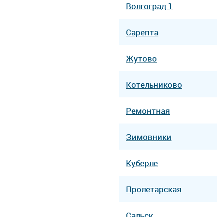
Волгоград 1
Сарепта
Жутово
Котельниково
Ремонтная
Зимовники
Куберле
Пролетарская
Сальск