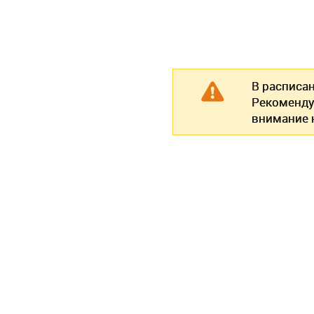
В расписа
Рекоменду
внимание н