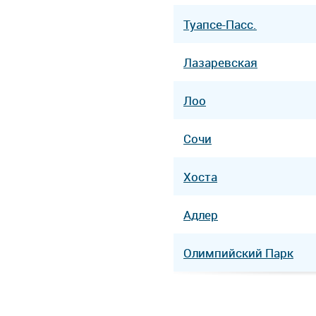
Туапсе-Пасс.
Лазаревская
Лоо
Сочи
Хоста
Адлер
Олимпийский Парк