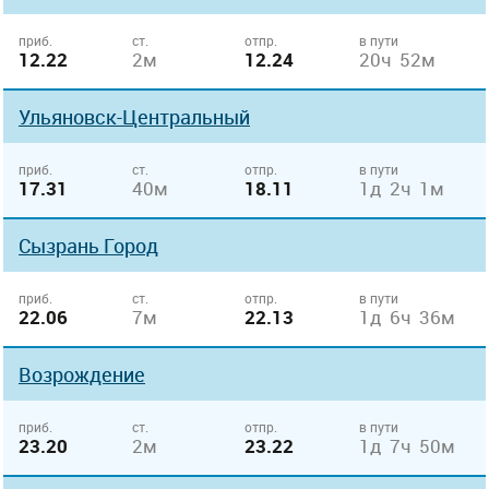
приб.
ст.
отпр.
в пути
12.22
2м
12.24
20ч 52м
Ульяновск-Центральный
приб.
ст.
отпр.
в пути
17.31
40м
18.11
1д 2ч 1м
Сызрань Город
приб.
ст.
отпр.
в пути
22.06
7м
22.13
1д 6ч 36м
Возрождение
приб.
ст.
отпр.
в пути
23.20
2м
23.22
1д 7ч 50м