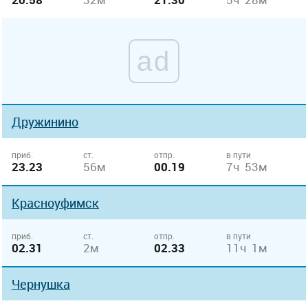
ad
Дружинино
приб.
ст.
отпр.
в пути
23.23
56м
00.19
7ч 53м
Красноуфимск
приб.
ст.
отпр.
в пути
02.31
2м
02.33
11ч 1м
Чернушка