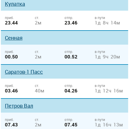
Кулатка
приб.
ст.
отпр.
в пути
23.44
2м
23.46
1д 8ч 14м
Сенная
приб.
ст.
отпр.
в пути
00.50
2м
00.52
1д 9ч 20м
Саратов-1 Пасс
приб.
ст.
отпр.
в пути
03.46
40м
04.26
1д 12ч 16м
Петров Вал
приб.
ст.
отпр.
в пути
07.43
2м
07.45
1д 16ч 13м