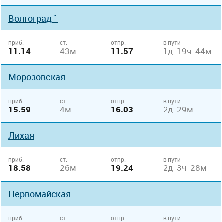
Волгоград 1
приб.
ст.
отпр.
в пути
11.14
43м
11.57
1д 19ч 44м
Морозовская
приб.
ст.
отпр.
в пути
15.59
4м
16.03
2д 29м
Лихая
приб.
ст.
отпр.
в пути
18.58
26м
19.24
2д 3ч 28м
Первомайская
приб.
ст.
отпр.
в пути