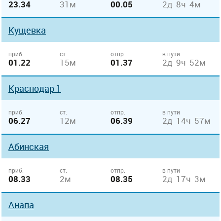
23.34
31м
00.05
2д 8ч 4м
Кущевка
приб.
ст.
отпр.
в пути
01.22
15м
01.37
2д 9ч 52м
Краснодар 1
приб.
ст.
отпр.
в пути
06.27
12м
06.39
2д 14ч 57м
Абинская
приб.
ст.
отпр.
в пути
08.33
2м
08.35
2д 17ч 3м
Анапа