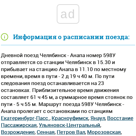
ad
Информация о расписании поезда:
Дневной поезд Челябинск - Анапа номер 598У
отправляется со станции Челябинск в 15.30 и
прибывает на станцию Анапа в 11.10 по местному
времени, время в пути - 2 д 19 ч 40 м. По пути
следования поезд останавливается на 23
остановках. Приблизительное время движения
составляет 61 ч 45 м, а суммарное время стоянок по
пути - 5 ч 55 м. Маршрут поезда 598У Челябинск -
Анапа пролегает c остановками по станциям
Екатеринбург-Пасс.
,
Красноуфимск
,
Янаул
,
Восстание
Пассажирская
,
Ульяновск-Центральный
,
Возрождение
,
Сенная
,
Петров Вал
,
Морозовская
,