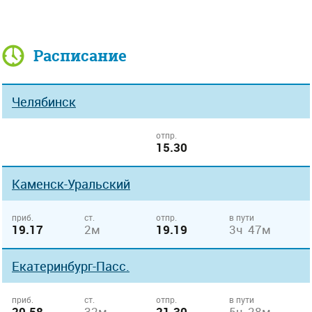
Расписание
Челябинск
отпр.
15.30
Каменск-Уральский
приб.
ст.
отпр.
в пути
19.17
2м
19.19
3ч 47м
Екатеринбург-Пасс.
приб.
ст.
отпр.
в пути
20.58
32м
21.30
5ч 28м