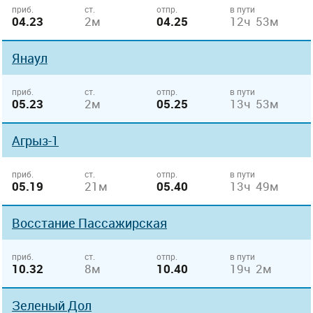
приб.
ст.
отпр.
в пути
04.23
2м
04.25
12ч 53м
Янаул
приб.
ст.
отпр.
в пути
05.23
2м
05.25
13ч 53м
Агрыз-1
приб.
ст.
отпр.
в пути
05.19
21м
05.40
13ч 49м
Восстание Пассажирская
приб.
ст.
отпр.
в пути
10.32
8м
10.40
19ч 2м
Зеленый Дол