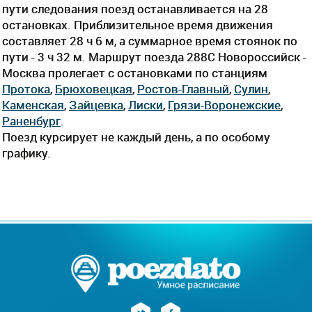
пути следования поезд останавливается на 28
остановках. Приблизительное время движения
составляет 28 ч 6 м, а суммарное время стоянок по
пути - 3 ч 32 м. Маршрут поезда 288С Новороссийск -
Москва пролегает c остановками по станциям
Протока
,
Брюховецкая
,
Ростов-Главный
,
Сулин
,
Каменская
,
Зайцевка
,
Лиски
,
Грязи-Воронежские
,
Раненбург
.
Поезд курсирует не каждый день, а по особому
графику.