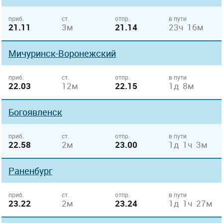
приб.
ст.
отпр.
в пути
21.11
3м
21.14
23ч 16м
Мичуринск-Воронежский
приб.
ст.
отпр.
в пути
22.03
12м
22.15
1д 8м
Богоявленск
приб.
ст.
отпр.
в пути
22.58
2м
23.00
1д 1ч 3м
Раненбург
приб.
ст.
отпр.
в пути
23.22
2м
23.24
1д 1ч 27м