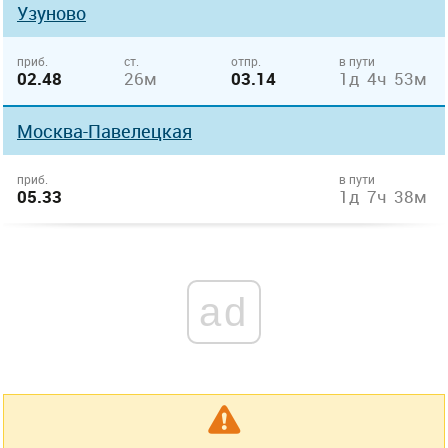
Узуново
приб.
ст.
отпр.
в пути
02.48
26м
03.14
1д 4ч 53м
Москва-Павелецкая
приб.
в пути
05.33
1д 7ч 38м
ad