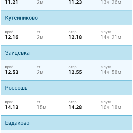
11.21
2м
11.23
13ч 26м
Кутейниково
приб.
ст.
отпр.
в пути
12.16
2м
12.18
14ч 21м
Зайцевка
приб.
ст.
отпр.
в пути
12.53
2м
12.55
14ч 58м
Россошь
приб.
ст.
отпр.
в пути
14.13
15м
14.28
16ч 18м
Евдаково