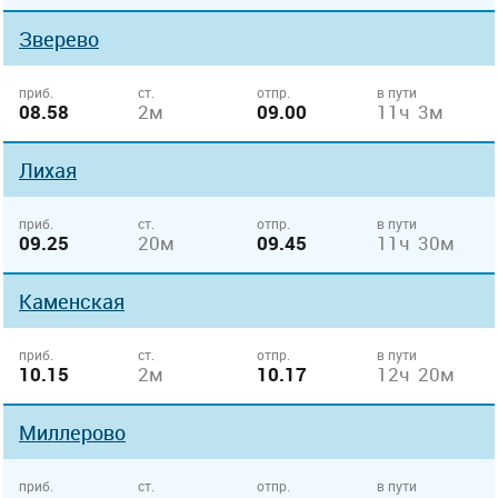
Зверево
приб.
ст.
отпр.
в пути
08.58
2м
09.00
11ч 3м
Лихая
приб.
ст.
отпр.
в пути
09.25
20м
09.45
11ч 30м
Каменская
приб.
ст.
отпр.
в пути
10.15
2м
10.17
12ч 20м
Миллерово
приб.
ст.
отпр.
в пути