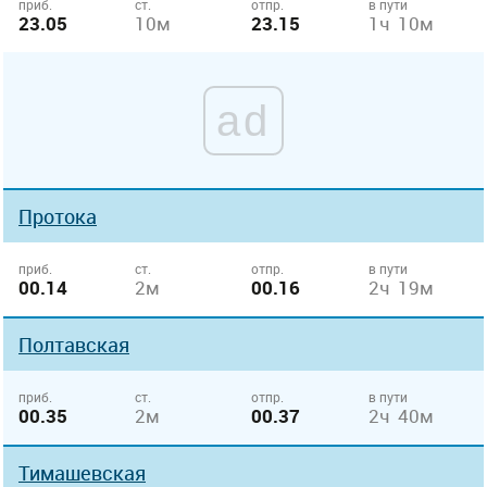
приб.
ст.
отпр.
в пути
23.05
10м
23.15
1ч 10м
ad
Протока
приб.
ст.
отпр.
в пути
00.14
2м
00.16
2ч 19м
Полтавская
приб.
ст.
отпр.
в пути
00.35
2м
00.37
2ч 40м
Тимашевская