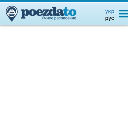
укр
рус