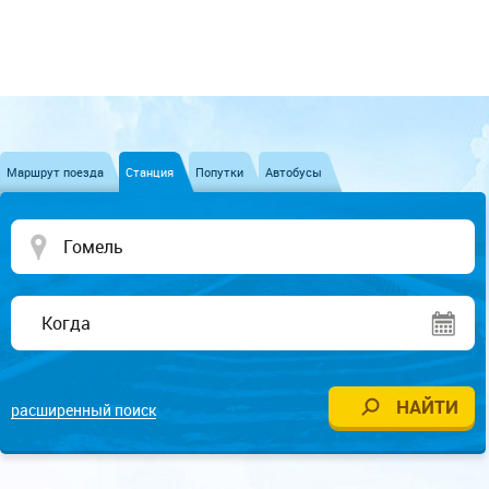
Маршрут поезда
Станция
Попутки
Автобусы
расширенный поиск