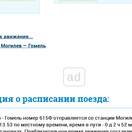
к движения...
а Могилев — Гомель
ad
я о расписании поезда:
 - Гомель номер 615Ф отправляется со станции Могиле
13.53 по местному времени, время в пути - 0 д 2 ч 52 
становках. Приблизительное время движения составляе