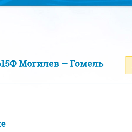
615Ф Могилев — Гомель
ие