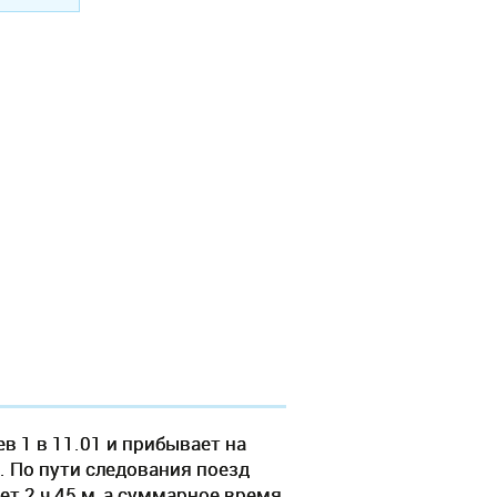
в 1 в 11.01 и прибывает на
м. По пути следования поезд
т 2 ч 45 м, а суммарное время