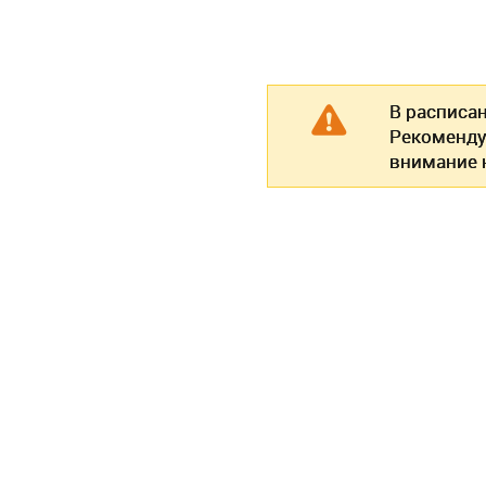
В расписа
Рекоменду
внимание н