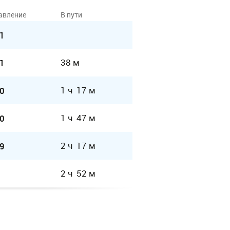
авление
В пути
1
38 м
1
1 ч 17 м
0
1 ч 47 м
0
2 ч 17 м
9
2 ч 52 м