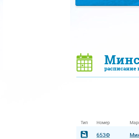
Минс
расписание 
Тип
Номер
Мар
653Ф
Ми