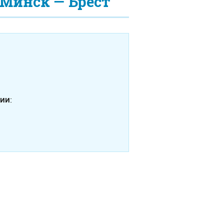
Минск — Брест
ии: