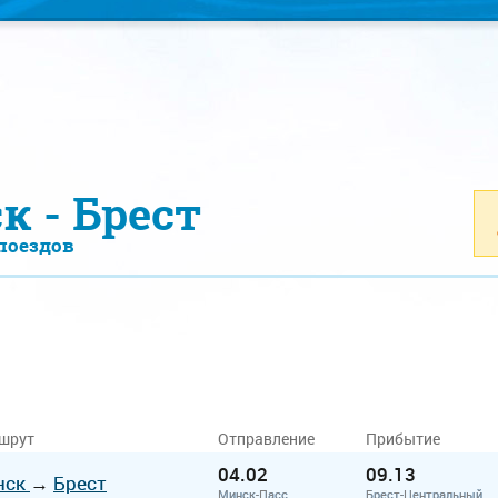
к - Брест
поездов
шрут
Отправление
Прибытие
04.02
09.13
нск
→
Брест
Минск-Пасс.
Брест-Центральный