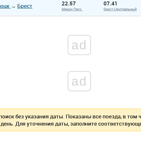
22.57
07.41
лоцк
→
Брест
Минск-Пасс.
Брест-Центральный
ad
ad
оиск без указания даты. Показаны все поезда, в том
 день. Для уточнения даты, заполните соответствующе