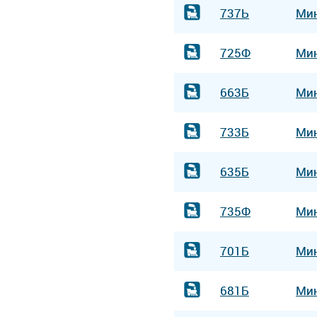
737Ь
Ми
725Ф
Ми
663Б
Ми
733Б
Ми
635Б
Ми
735Ф
Ми
701Б
Ми
681Б
Ми