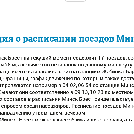
я о расписании поездов Минс
ск Брест на текущий момент содержит 17 поездов, с
ч 28 м, а количество остановок по данному маршруту 
аще всего останавливаются на станциях Жабинка, Ба
д, Оранчицы, график движения по которым также досту
правляются например в 04.02, 06.54 со станции Минск
ывают они соответственно в 09.13, 10.23 по местно
 составов в расписании Минск Брест свидетельствует
 спросом среди пассажиров. Расписание поездов Минск
направлению утром, днем, вечером.
Минск - Брест можно в кассе ближайшего вокзала, а т