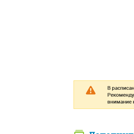
В расписа
Рекоменду
внимание н