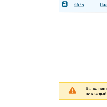
657Б
По
Выполнен п
не каждый