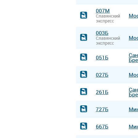
007М
Мо
Славянский
экспресс
003Б
Мо
Славянский
экспресс
Сан
051Б
Бре
027Б
Мо
Сан
261Б
Бре
727Б
Ми
667Б
Ми