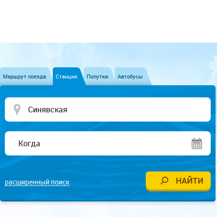
Маршрут поезда
Станция
Попутки
Автобусы
расширенный поиск