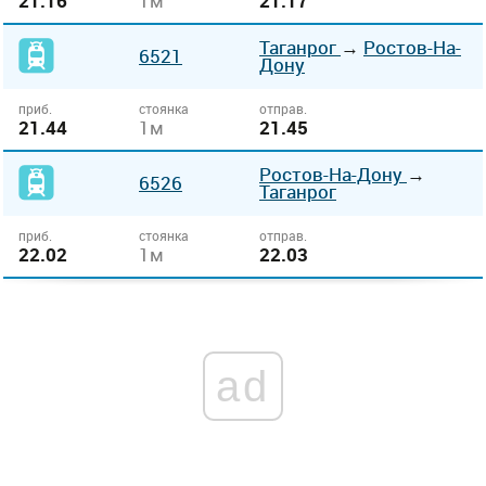
21.16
1м
21.17
Таганрог
→
Ростов-На-
6521
Дону
приб.
стоянка
отправ.
21.44
1м
21.45
Ростов-На-Дону
→
6526
Таганрог
приб.
стоянка
отправ.
22.02
1м
22.03
ad