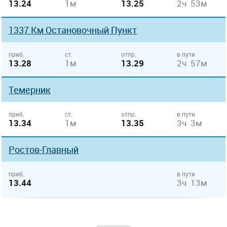
13.24
1м
13.25
2ч 53м
1337 Км Остановочный Пункт
приб.
ст.
отпр.
в пути
13.28
1м
13.29
2ч 57м
Темерник
приб.
ст.
отпр.
в пути
13.34
1м
13.35
3ч 3м
Ростов-Главный
приб.
в пути
13.44
3ч 13м