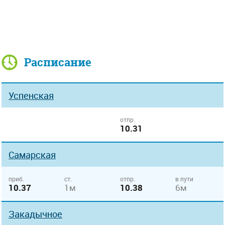
Расписание
Успенская
отпр.
10.31
Самарская
приб.
ст.
отпр.
в пути
10.37
1м
10.38
6м
Закадычное