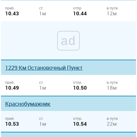
приб.
ст.
отпр.
в пути
10.43
1м
10.44
12м
ad
1229 Км Остановочный Пункт
приб.
ст.
отпр.
в пути
10.49
1м
10.50
18м
Краснобумажник
приб.
ст.
отпр.
в пути
10.53
1м
10.54
22м