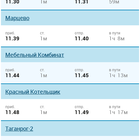
11.30
1м
11.31
59м
Марцево
приб.
ст.
отпр.
в пути
11.39
1м
11.40
1ч 8м
Мебельный Комбинат
приб.
ст.
отпр.
в пути
11.44
1м
11.45
1ч 13м
Красный Котельщик
приб.
ст.
отпр.
в пути
11.48
1м
11.49
1ч 17м
Таганрог-2