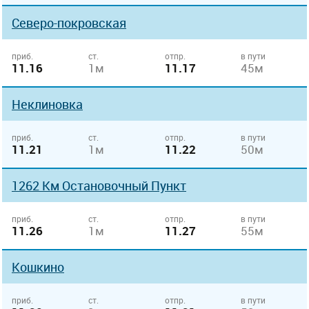
Северо-покровская
приб.
ст.
отпр.
в пути
11.16
1м
11.17
45м
Неклиновка
приб.
ст.
отпр.
в пути
11.21
1м
11.22
50м
1262 Км Остановочный Пункт
приб.
ст.
отпр.
в пути
11.26
1м
11.27
55м
Кошкино
приб.
ст.
отпр.
в пути