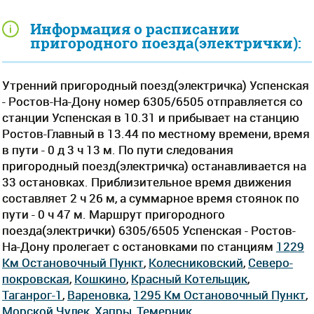
Информация о расписании
пригородного поезда(электрички):
Утренний пригородный поезд(электричка) Успенская
- Ростов-На-Дону номер 6305/6505 отправляется со
станции Успенская в 10.31 и прибывает на станцию
Ростов-Главный в 13.44 по местному времени, время
в пути - 0 д 3 ч 13 м. По пути следования
пригородный поезд(электричка) останавливается на
33 остановках. Приблизительное время движения
составляет 2 ч 26 м, а суммарное время стоянок по
пути - 0 ч 47 м. Маршрут пригородного
поезда(электрички) 6305/6505 Успенская - Ростов-
На-Дону пролегает c остановками по станциям
1229
Км Остановочный Пункт
,
Колесниковский
,
Северо-
покровская
,
Кошкино
,
Красный Котельщик
,
Таганрог-1
,
Вареновка
,
1295 Км Остановочный Пункт
,
Морской Чулек
,
Хапры
,
Темерник
.