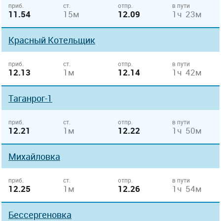
приб.
ст.
отпр.
в пути
11.54
15м
12.09
1ч 23м
Красный Котельщик
приб.
ст.
отпр.
в пути
12.13
1м
12.14
1ч 42м
Таганрог-1
приб.
ст.
отпр.
в пути
12.21
1м
12.22
1ч 50м
Михайловка
приб.
ст.
отпр.
в пути
12.25
1м
12.26
1ч 54м
Бессергеновка