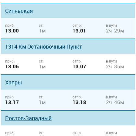
Синявская
приб.
ст.
отпр.
в пути
13.00
1м
13.01
2ч 29м
1314 Км Остановочный Пункт
приб.
ст.
отпр.
в пути
13.06
1м
13.07
2ч 35м
Хапры
приб.
ст.
отпр.
в пути
13.17
1м
13.18
2ч 46м
Ростов-Западный
приб.
ст.
отпр.
в пути