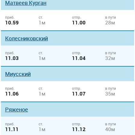
Матвеев Курган
приб.
ст.
отпр.
в пути
10.59
1м
11.00
28м
Колесниковский
приб.
ст.
отпр.
в пути
11.03
1м
11.04
32м
Миусский
приб.
ст.
отпр.
в пути
11.06
1м
11.07
35м
Ряженое
приб.
ст.
отпр.
в пути
11.11
1м
11.12
40м