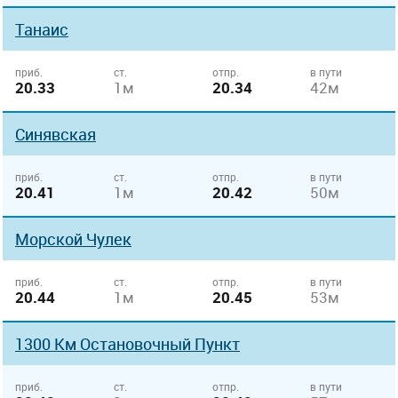
Танаис
приб.
ст.
отпр.
в пути
20.33
1м
20.34
42м
Синявская
приб.
ст.
отпр.
в пути
20.41
1м
20.42
50м
Морской Чулек
приб.
ст.
отпр.
в пути
20.44
1м
20.45
53м
1300 Км Остановочный Пункт
приб.
ст.
отпр.
в пути