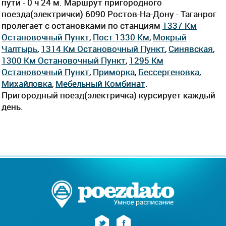
пути - 0 ч 24 м. Маршрут пригородного
поезда(электрички) 6090 Ростов-На-Дону - Таганрог
пролегает c остановками по станциям
1337 Км
Остановочный Пункт
,
Пост 1330 Км
,
Мокрый
Чалтырь
,
1314 Км Остановочный Пункт
,
Синявская
,
1300 Км Остановочный Пункт
,
1295 Км
Остановочный Пункт
,
Приморка
,
Бессергеновка
,
Михайловка
,
Мебельный Комбинат
.
Пригородный поезд(электричка) курсирует каждый
день.