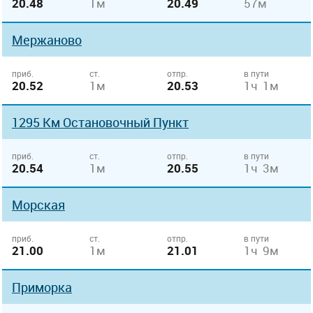
20.48
1м
20.49
57м
Мержаново
приб.
ст.
отпр.
в пути
20.52
1м
20.53
1ч 1м
1295 Км Остановочный Пункт
приб.
ст.
отпр.
в пути
20.54
1м
20.55
1ч 3м
Морская
приб.
ст.
отпр.
в пути
21.00
1м
21.01
1ч 9м
Приморка