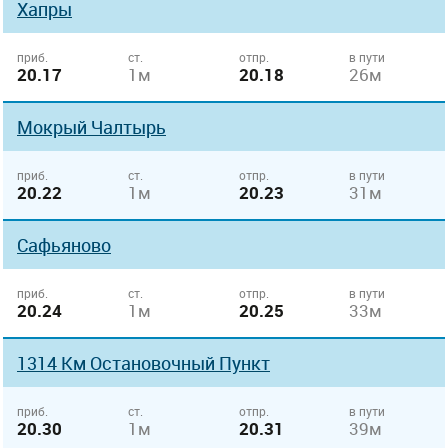
Хапры
приб.
ст.
отпр.
в пути
20.17
1м
20.18
26м
Мокрый Чалтырь
приб.
ст.
отпр.
в пути
20.22
1м
20.23
31м
Сафьяново
приб.
ст.
отпр.
в пути
20.24
1м
20.25
33м
1314 Км Остановочный Пункт
приб.
ст.
отпр.
в пути
20.30
1м
20.31
39м