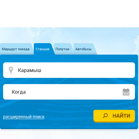
Маршрут поезда
Станция
Попутки
Автобусы
расширенный поиск