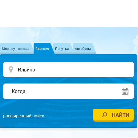
Маршрут поезда
Станция
Попутки
Автобусы
расширенный поиск