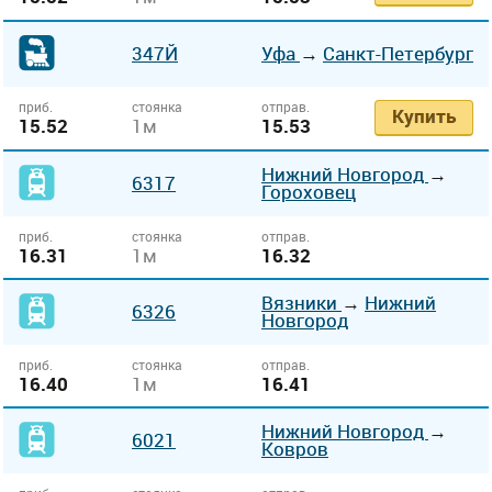
347Й
Уфа
→
Санкт-Петербург
приб.
стоянка
отправ.
Купить
15.52
1м
15.53
Нижний Новгород
→
6317
Гороховец
приб.
стоянка
отправ.
16.31
1м
16.32
Вязники
→
Нижний
6326
Новгород
приб.
стоянка
отправ.
16.40
1м
16.41
Нижний Новгород
→
6021
Ковров