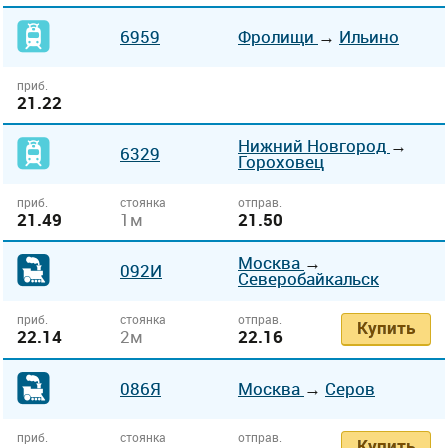
6959
Фролищи
→
Ильино
приб.
21.22
Нижний Новгород
→
6329
Гороховец
приб.
стоянка
отправ.
21.49
1м
21.50
Москва
→
092И
Северобайкальск
приб.
стоянка
отправ.
Купить
22.14
2м
22.16
086Я
Москва
→
Серов
приб.
стоянка
отправ.
Купить