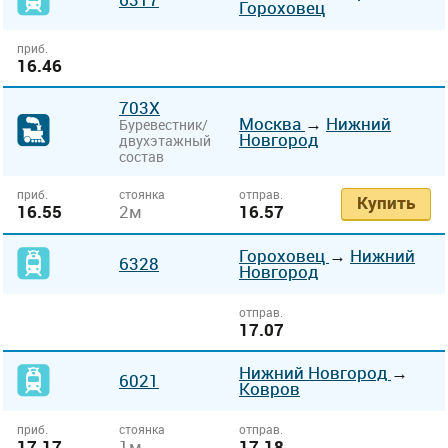
Гороховец
приб.
16.46
703Х
Москва
→
Нижний
Буревестник/
Новгород
двухэтажный
состав
приб.
стоянка
отправ.
Купить
16.55
2м
16.57
Гороховец
→
Нижний
6328
Новгород
отправ.
17.07
Нижний Новгород
→
6021
Ковров
приб.
стоянка
отправ.
17.17
1м
17.18