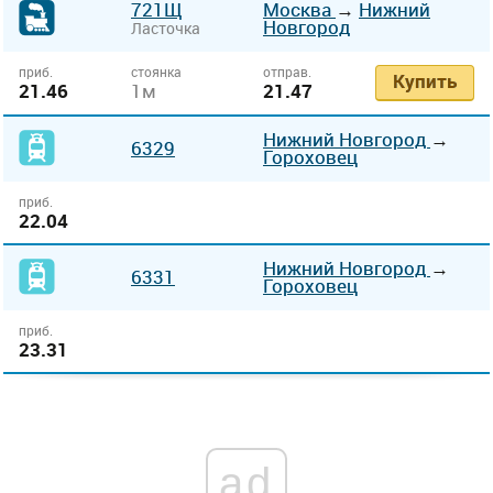
721Щ
Москва
→
Нижний
Новгород
Ласточка
приб.
стоянка
отправ.
Купить
21.46
1м
21.47
Нижний Новгород
→
6329
Гороховец
приб.
22.04
Нижний Новгород
→
6331
Гороховец
приб.
23.31
ad