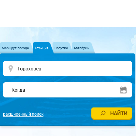
Маршрут поезда
Станция
Попутки
Автобусы
расширенный поиск