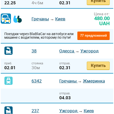
Купить
22.25
4ч 6м
02.31
Цена от:
480.00
Гречаны
→
Киев
UAH
Поездки через BlaBlaCar на автобусе или
77 предложений
машине с водителем, которому по пути!
38
Одесса
→
Ужгород
приб.
стоянка
отправ.
Купить
02.01
30м
02.31
6342
Гречаны
→
Жмеринка
отправ.
04.03
237
Ужгород
→
Киев