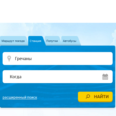
Маршрут поезда
Станция
Попутки
Автобусы
расширенный поиск