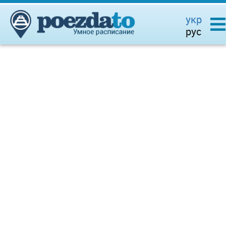
укр
рус