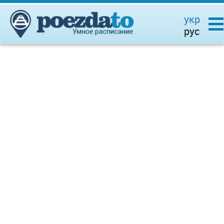
укр
рус