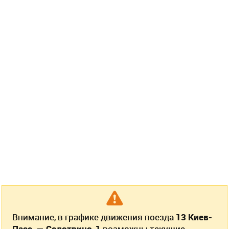
Внимание, в графике движения поезда
13 Киев-
Пасс. — Солотвино-1
возможны текущие