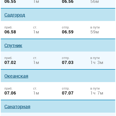
06.55
1м
06.56
56м
Садгород
приб.
ст.
отпр.
в пути
06.58
1м
06.59
59м
Спутник
приб.
ст.
отпр.
в пути
07.02
1м
07.03
1ч 3м
Океанская
приб.
ст.
отпр.
в пути
07.06
1м
07.07
1ч 7м
Санаторная