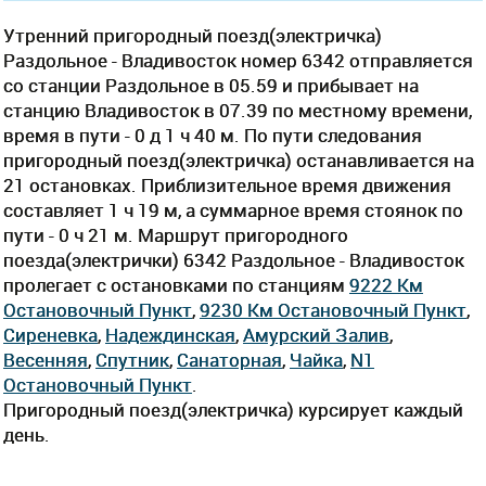
Утренний пригородный поезд(электричка)
Раздольное - Владивосток номер 6342 отправляется
со станции Раздольное в 05.59 и прибывает на
станцию Владивосток в 07.39 по местному времени,
время в пути - 0 д 1 ч 40 м. По пути следования
пригородный поезд(электричка) останавливается на
21 остановках. Приблизительное время движения
составляет 1 ч 19 м, а суммарное время стоянок по
пути - 0 ч 21 м. Маршрут пригородного
поезда(электрички) 6342 Раздольное - Владивосток
пролегает c остановками по станциям
9222 Км
Остановочный Пункт
,
9230 Км Остановочный Пункт
,
Сиреневка
,
Надеждинская
,
Амурский Залив
,
Весенняя
,
Спутник
,
Санаторная
,
Чайка
,
N1
Остановочный Пункт
.
Пригородный поезд(электричка) курсирует каждый
день.