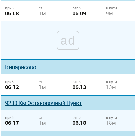
приб.
ст.
отпр.
в пути
06.08
1м
06.09
9м
ad
Кипарисово
приб.
ст.
отпр.
в пути
06.12
1м
06.13
13м
9230 Км Остановочный Пункт
приб.
ст.
отпр.
в пути
06.17
1м
06.18
18м