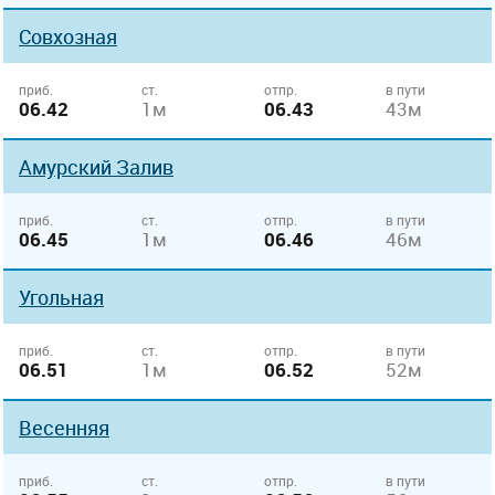
Совхозная
приб.
ст.
отпр.
в пути
06.42
1м
06.43
43м
Амурский Залив
приб.
ст.
отпр.
в пути
06.45
1м
06.46
46м
Угольная
приб.
ст.
отпр.
в пути
06.51
1м
06.52
52м
Весенняя
приб.
ст.
отпр.
в пути