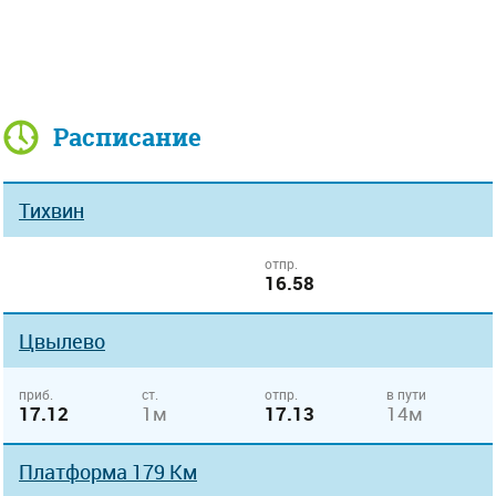
Расписание
Тихвин
отпр.
16.58
Цвылево
приб.
ст.
отпр.
в пути
17.12
1м
17.13
14м
Платформа 179 Км