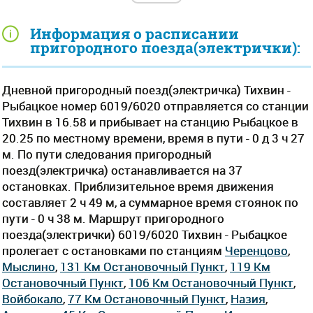
Информация о расписании
пригородного поезда(электрички):
Дневной пригородный поезд(электричка) Тихвин -
Рыбацкое номер 6019/6020 отправляется со станции
Тихвин в 16.58 и прибывает на станцию Рыбацкое в
20.25 по местному времени, время в пути - 0 д 3 ч 27
м. По пути следования пригородный
поезд(электричка) останавливается на 37
остановках. Приблизительное время движения
составляет 2 ч 49 м, а суммарное время стоянок по
пути - 0 ч 38 м. Маршрут пригородного
поезда(электрички) 6019/6020 Тихвин - Рыбацкое
пролегает c остановками по станциям
Черенцово
,
Мыслино
,
131 Км Остановочный Пункт
,
119 Км
Остановочный Пункт
,
106 Км Остановочный Пункт
,
Войбокало
,
77 Км Остановочный Пункт
,
Назия
,