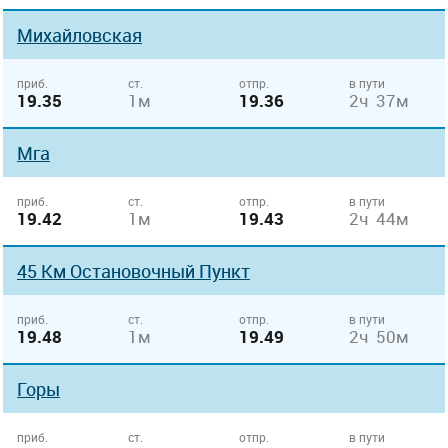
Михайловская
приб.
ст.
отпр.
в пути
19.35
1м
19.36
2ч 37м
Мга
приб.
ст.
отпр.
в пути
19.42
1м
19.43
2ч 44м
45 Км Остановочный Пункт
приб.
ст.
отпр.
в пути
19.48
1м
19.49
2ч 50м
Горы
приб.
ст.
отпр.
в пути