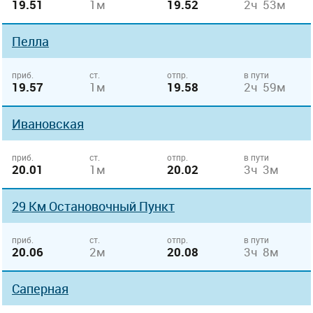
19.51
1м
19.52
2ч 53м
Пелла
приб.
ст.
отпр.
в пути
19.57
1м
19.58
2ч 59м
Ивановская
приб.
ст.
отпр.
в пути
20.01
1м
20.02
3ч 3м
29 Км Остановочный Пункт
приб.
ст.
отпр.
в пути
20.06
2м
20.08
3ч 8м
Саперная