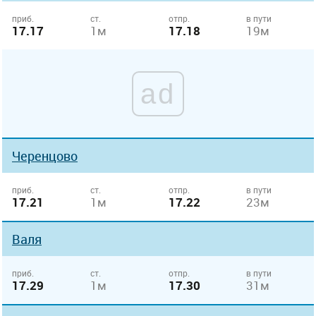
приб.
ст.
отпр.
в пути
17.17
1м
17.18
19м
ad
Черенцово
приб.
ст.
отпр.
в пути
17.21
1м
17.22
23м
Валя
приб.
ст.
отпр.
в пути
17.29
1м
17.30
31м