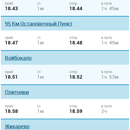
приб.
ст.
отпр.
в пути
18.43
1м
18.44
1ч 45м
95 Км Остановочный Пункт
приб.
ст.
отпр.
в пути
18.47
1м
18.48
1ч 49м
Войбокало
приб.
ст.
отпр.
в пути
18.51
1м
18.52
1ч 53м
Плитняки
приб.
ст.
отпр.
в пути
18.58
1м
18.59
2ч
Жихарево