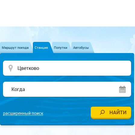
Маршрут поезда
Станция
Попутки
Автобусы
расширенный поиск