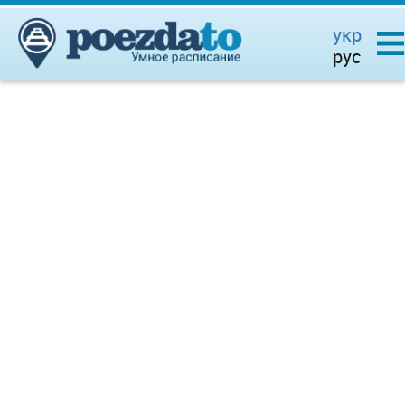
укр
рус