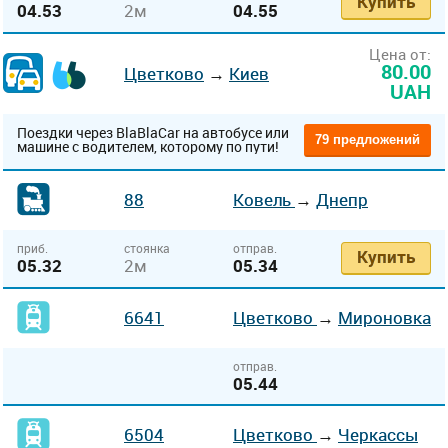
Купить
04.53
2м
04.55
Цена от:
80.00
Цветково
→
Киев
UAH
Поездки через BlaBlaCar на автобусе или
79 предложений
машине с водителем, которому по пути!
88
Ковель
→
Днепр
приб.
стоянка
отправ.
Купить
05.32
2м
05.34
6641
Цветково
→
Мироновка
отправ.
05.44
6504
Цветково
→
Черкассы