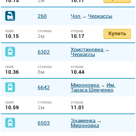
10.15
2м
10.17
260
Чоп
→
Черкассы
приб.
стоянка
отправ.
Купить
10.15
2м
10.17
Христиновка
→
6302
Черкассы
приб.
стоянка
отправ.
10.36
8м
10.44
Мироновка
→
Им.
6642
Тараса Шевченко
приб.
стоянка
отправ.
10.59
2м
11.01
Знаменка
→
6503
Мироновка