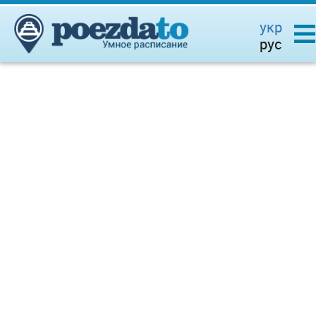
укр
рус