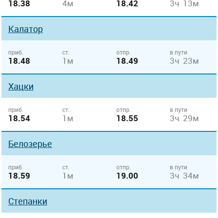
18.38
4м
18.42
3ч 13м
Калатор
приб.
ст.
отпр.
в пути
18.48
1м
18.49
3ч 23м
Хацки
приб.
ст.
отпр.
в пути
18.54
1м
18.55
3ч 29м
Белозерье
приб.
ст.
отпр.
в пути
18.59
1м
19.00
3ч 34м
Степанки