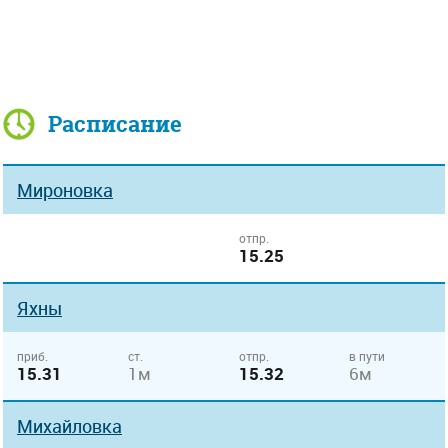
Расписание
Мироновка
отпр.
15.25
Яхны
приб.
ст.
отпр.
в пути
15.31
1м
15.32
6м
Михайловка