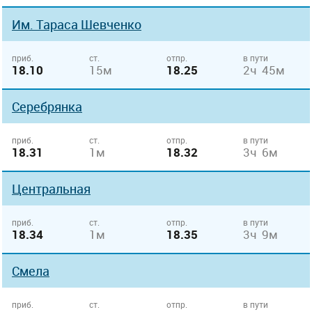
Им. Тараса Шевченко
приб.
ст.
отпр.
в пути
18.10
15м
18.25
2ч 45м
Серебрянка
приб.
ст.
отпр.
в пути
18.31
1м
18.32
3ч 6м
Центральная
приб.
ст.
отпр.
в пути
18.34
1м
18.35
3ч 9м
Смела
приб.
ст.
отпр.
в пути