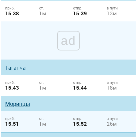
приб.
ст.
отпр.
в пути
15.38
1м
15.39
13м
ad
Таганча
приб.
ст.
отпр.
в пути
15.43
1м
15.44
18м
Моринцы
приб.
ст.
отпр.
в пути
15.51
1м
15.52
26м