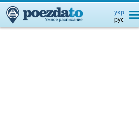
укр
рус