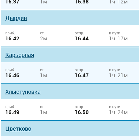
16.37
1м
16.38
1ч 12м
Дырдин
приб.
ст.
отпр.
в пути
16.42
2м
16.44
1ч 17м
Карьерная
приб.
ст.
отпр.
в пути
16.46
1м
16.47
1ч 21м
Хлыстуновка
приб.
ст.
отпр.
в пути
16.49
1м
16.50
1ч 24м
Цветково