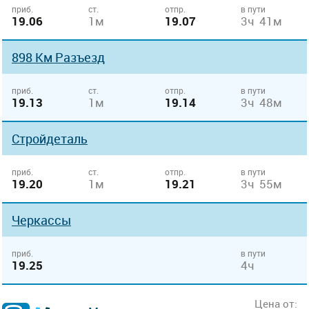
приб.
ст.
отпр.
в пути
19.06
1м
19.07
3ч 41м
898 Км Разъезд
приб.
ст.
отпр.
в пути
19.13
1м
19.14
3ч 48м
Стройдеталь
приб.
ст.
отпр.
в пути
19.20
1м
19.21
3ч 55м
Черкассы
приб.
в пути
19.25
4ч
Цена от: