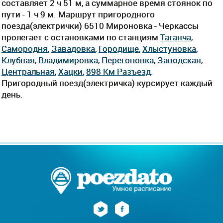
составляет 2 ч 51 м, а суммарное время стоянок по
пути - 1 ч 9 м. Маршрут пригородного
поезда(электрички) 6510 Мироновка - Черкассы
пролегает c остановками по станциям
Таганча
,
Самородня
,
Завадовка
,
Городище
,
Хлыстуновка
,
Клубная
,
Владимировка
,
Перегоновка
,
Заводская
,
Центральная
,
Хацки
,
898 Км Разъезд
.
Пригородный поезд(электричка) курсирует каждый
день.