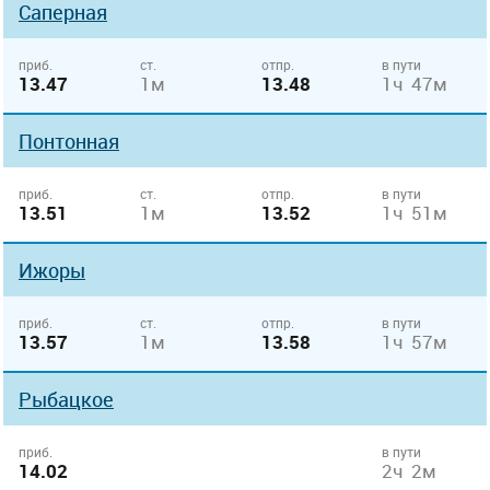
Саперная
приб.
ст.
отпр.
в пути
13.47
1м
13.48
1ч 47м
Понтонная
приб.
ст.
отпр.
в пути
13.51
1м
13.52
1ч 51м
Ижоры
приб.
ст.
отпр.
в пути
13.57
1м
13.58
1ч 57м
Рыбацкое
приб.
в пути
14.02
2ч 2м