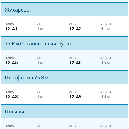
Жихарево
приб.
ст.
отпр.
в пути
12.41
1м
12.42
41м
77 Км Остановочный Пункт
приб.
ст.
отпр.
в пути
12.45
1м
12.46
45м
Платформа 75 Км
приб.
ст.
отпр.
в пути
12.48
1м
12.49
48м
Поляны
приб.
ст.
отпр.
в пути