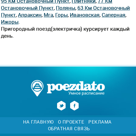
95 Км Остановочный Пункт
,
Плитняки
,
77 Км
Остановочный Пункт
,
Поляны
,
63 Км Остановочный
Пункт
,
Апраксин
,
Мга
,
Горы
,
Ивановская
,
Саперная
,
Ижоры
.
Пригородный поезд(электричка) курсирует каждый
день.
НА ГЛАВНУЮ
О ПРОЕКТЕ
РЕКЛАМА
ОБРАТНАЯ СВЯЗЬ