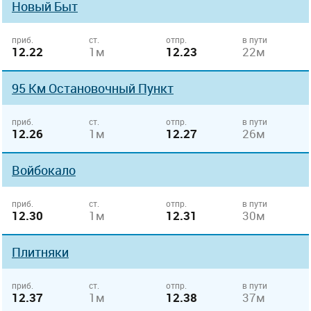
Новый Быт
приб.
ст.
отпр.
в пути
12.22
1м
12.23
22м
95 Км Остановочный Пункт
приб.
ст.
отпр.
в пути
12.26
1м
12.27
26м
Войбокало
приб.
ст.
отпр.
в пути
12.30
1м
12.31
30м
Плитняки
приб.
ст.
отпр.
в пути
12.37
1м
12.38
37м