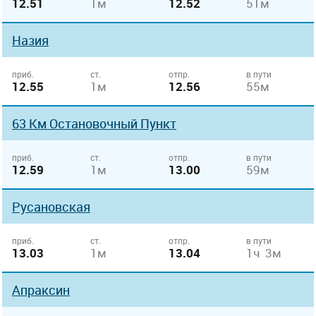
12.51
1м
12.52
51м
Назия
приб.
ст.
отпр.
в пути
12.55
1м
12.56
55м
63 Км Остановочный Пункт
приб.
ст.
отпр.
в пути
12.59
1м
13.00
59м
Русановская
приб.
ст.
отпр.
в пути
13.03
1м
13.04
1ч 3м
Апраксин