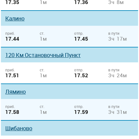
17.35
1м
17.36
3ч 8м
Калино
приб.
ст.
отпр.
в пути
17.44
1м
17.45
3ч 17м
120 Км Остановочный Пункт
приб.
ст.
отпр.
в пути
17.51
1м
17.52
3ч 24м
Лямино
приб.
ст.
отпр.
в пути
17.58
1м
17.59
3ч 31м
Шибаново