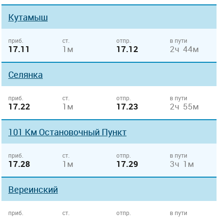
Кутамыш
приб.
ст.
отпр.
в пути
17.11
1м
17.12
2ч 44м
Селянка
приб.
ст.
отпр.
в пути
17.22
1м
17.23
2ч 55м
101 Км Остановочный Пункт
приб.
ст.
отпр.
в пути
17.28
1м
17.29
3ч 1м
Вереинский
приб.
ст.
отпр.
в пути