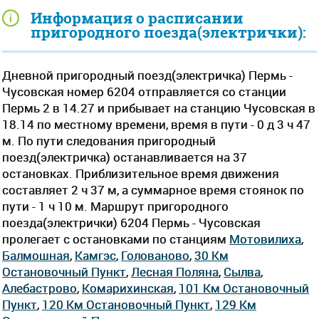
Информация о расписании
пригородного поезда(электрички):
Дневной пригородный поезд(электричка) Пермь -
Чусовская номер 6204 отправляется со станции
Пермь 2 в 14.27 и прибывает на станцию Чусовская в
18.14 по местному времени, время в пути - 0 д 3 ч 47
м. По пути следования пригородный
поезд(электричка) останавливается на 37
остановках. Приблизительное время движения
составляет 2 ч 37 м, а суммарное время стоянок по
пути - 1 ч 10 м. Маршрут пригородного
поезда(электрички) 6204 Пермь - Чусовская
пролегает c остановками по станциям
Мотовилиха
,
Балмошная
,
Камгэс
,
Голованово
,
30 Км
Остановочный Пункт
,
Лесная Поляна
,
Сылва
,
Алебастрово
,
Комарихинская
,
101 Км Остановочный
Пункт
,
120 Км Остановочный Пункт
,
129 Км