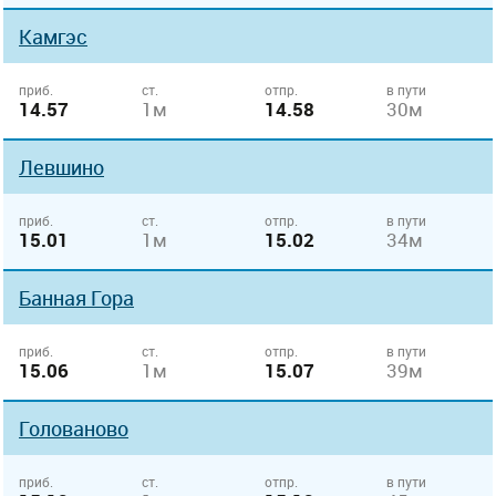
Камгэс
приб.
ст.
отпр.
в пути
14.57
1м
14.58
30м
Левшино
приб.
ст.
отпр.
в пути
15.01
1м
15.02
34м
Банная Гора
приб.
ст.
отпр.
в пути
15.06
1м
15.07
39м
Голованово
приб.
ст.
отпр.
в пути