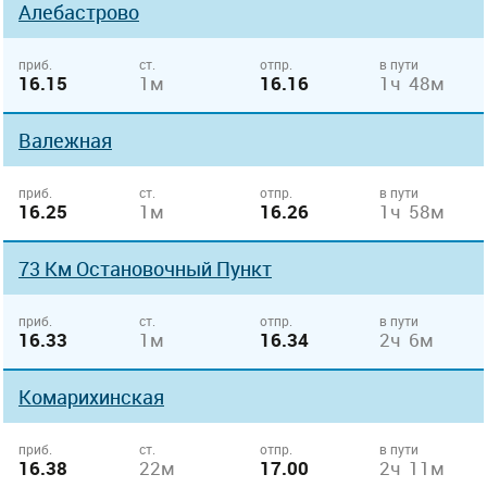
Алебастрово
приб.
ст.
отпр.
в пути
16.15
1м
16.16
1ч 48м
Валежная
приб.
ст.
отпр.
в пути
16.25
1м
16.26
1ч 58м
73 Км Остановочный Пункт
приб.
ст.
отпр.
в пути
16.33
1м
16.34
2ч 6м
Комарихинская
приб.
ст.
отпр.
в пути
16.38
22м
17.00
2ч 11м