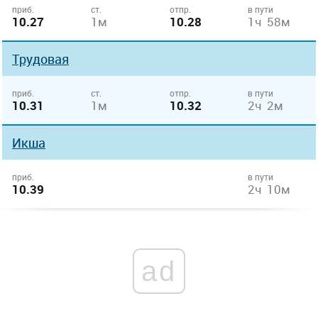
приб.
ст.
отпр.
в пути
10.27
1м
10.28
1ч 58м
Трудовая
приб.
ст.
отпр.
в пути
10.31
1м
10.32
2ч 2м
Икша
приб.
в пути
10.39
2ч 10м
ad