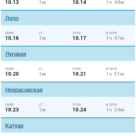
10.13
1м
10.14
1ч 44м
Депо
приб.
ст.
отпр.
в пути
10.16
1м
10.17
1ч 47м
Луговая
приб.
ст.
отпр.
в пути
10.20
1м
10.21
1ч 51м
Некрасовская
приб.
ст.
отпр.
в пути
10.23
1м
10.24
1ч 54м
Катуар