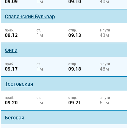
09.09
1м
09.10
40м
Славянский Бульвар
приб.
ст.
отпр.
в пути
09.12
1м
09.13
43м
Фили
приб.
ст.
отпр.
в пути
09.17
1м
09.18
48м
Тестовская
приб.
ст.
отпр.
в пути
09.20
1м
09.21
51м
Беговая