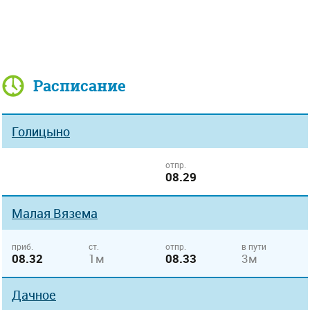
Расписание
Голицыно
отпр.
08.29
Малая Вязема
приб.
ст.
отпр.
в пути
08.32
1м
08.33
3м
Дачное