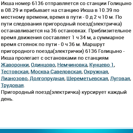
Икша номер 6136 отправляется со станции Голицыно
в 08.29 и прибывает на станцию Икша в 10.39 по
местному времени, время в пути - 0 д 2 ч 10 м. По
пути следования пригородный поезд(электричка)
останавливается на 36 остановках. Приблизительное
время движения составляет 1 ч 34 м, а суммарное
время стоянок по пути - 0 ч 36 м. Маршрут
пригородного поезда(электрички) 6136 Голицыно -
Икша пролегает c остановками по станциям
Жаворонки
,
Одинцово
,
Немчиновка
,
Кунцево 1
,
Тестовская
,
Москва-Савеловская
,
Окружная
,
Лианозово
,
Долгопрудная
,
Шереметьевская
,
Луговая
,
Трудовая
.
Пригородный поезд(электричка) курсирует каждый
день.