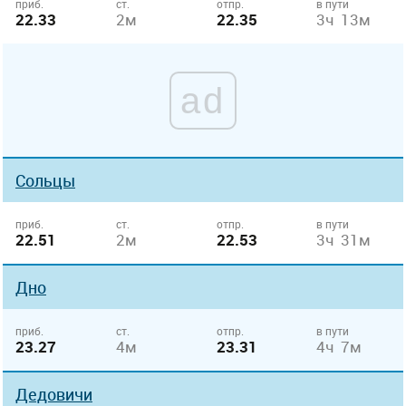
приб.
ст.
отпр.
в пути
22.33
2м
22.35
3ч 13м
ad
Сольцы
приб.
ст.
отпр.
в пути
22.51
2м
22.53
3ч 31м
Дно
приб.
ст.
отпр.
в пути
23.27
4м
23.31
4ч 7м
Дедовичи