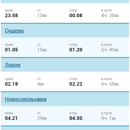
приб.
ст.
отпр.
в пути
23.58
10м
00.08
4ч 38м
Сущево
приб.
ст.
отпр.
в пути
01.05
15м
01.20
5ч 45м
Локня
приб.
ст.
отпр.
в пути
02.18
4м
02.22
6ч 58м
Новосокольники
приб.
ст.
отпр.
в пути
04.21
29м
04.50
9ч 1м