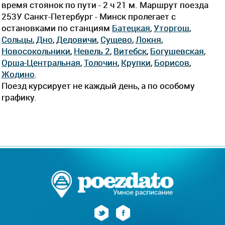
время стоянок по пути - 2 ч 21 м. Маршрут поезда
253У Санкт-Петербург - Минск пролегает c
остановками по станциям
Батецкая
,
Уторгош
,
Сольцы
,
Дно
,
Дедовичи
,
Сущево
,
Локня
,
Новосокольники
,
Невель 2
,
Витебск
,
Богушевская
,
Орша-Центральная
,
Толочин
,
Крупки
,
Борисов
,
Жодино
.
Поезд курсирует не каждый день, а по особому
графику.