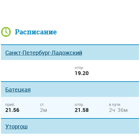
Расписание
Санкт-Петербург-Ладожский
отпр.
19.20
Батецкая
приб.
ст.
отпр.
в пути
21.56
2м
21.58
2ч 36м
Уторгош