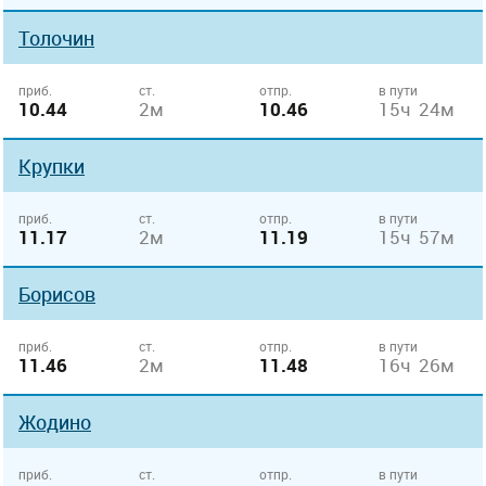
Толочин
приб.
ст.
отпр.
в пути
10.44
2м
10.46
15ч 24м
Крупки
приб.
ст.
отпр.
в пути
11.17
2м
11.19
15ч 57м
Борисов
приб.
ст.
отпр.
в пути
11.46
2м
11.48
16ч 26м
Жодино
приб.
ст.
отпр.
в пути