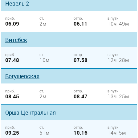
Невель 2
приб.
ст.
отпр.
в пути
06.09
2м
06.11
10ч 49м
Витебск
приб.
ст.
отпр.
в пути
07.48
10м
07.58
12ч 28м
Богушевская
приб.
ст.
отпр.
в пути
08.45
2м
08.47
13ч 25м
Орша-Центральная
приб.
ст.
отпр.
в пути
09.25
51м
10.16
14ч 5м