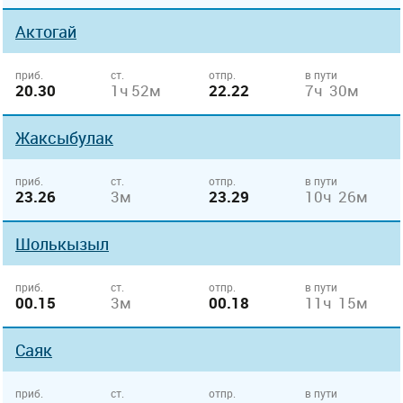
Актогай
приб.
ст.
отпр.
в пути
20.30
1ч 52м
22.22
7ч 30м
Жаксыбулак
приб.
ст.
отпр.
в пути
23.26
3м
23.29
10ч 26м
Шолькызыл
приб.
ст.
отпр.
в пути
00.15
3м
00.18
11ч 15м
Саяк
приб.
ст.
отпр.
в пути