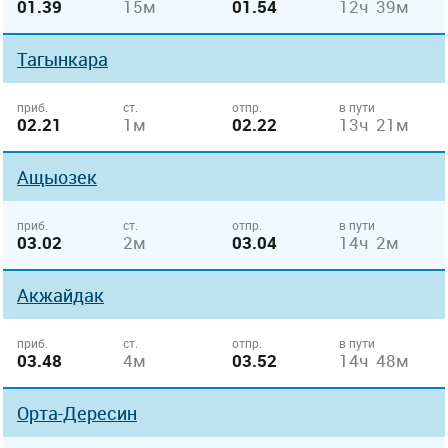
01.39
15м
01.54
12ч 39м
Тагынкара
приб.
ст.
отпр.
в пути
02.21
1м
02.22
13ч 21м
Ащыозек
приб.
ст.
отпр.
в пути
03.02
2м
03.04
14ч 2м
Акжайдак
приб.
ст.
отпр.
в пути
03.48
4м
03.52
14ч 48м
Орта-Дересин