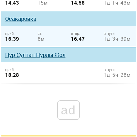
14.43
15м
14.58
1д 1ч 43м
Осакаровка
приб.
ст.
отпр.
в пути
16.39
8м
16.47
1д 3ч 39м
Нур-Султан-Нурлы Жол
приб.
в пути
18.28
1д 5ч 28м
ad