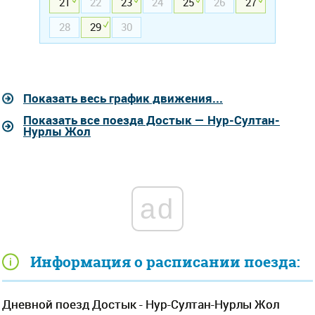
21
22
23
24
25
26
27
28
29
30
Показать весь график движения...
Показать все поезда Достык — Нур-Султан-
Нурлы Жол
ad
Информация о расписании поезда:
Дневной поезд Достык - Нур-Султан-Нурлы Жол