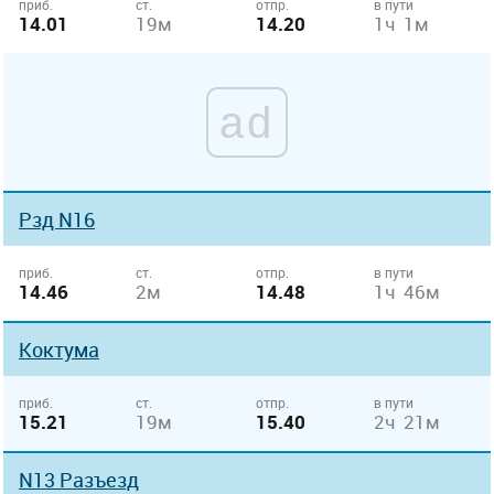
приб.
ст.
отпр.
в пути
14.01
19м
14.20
1ч 1м
ad
Рзд N16
приб.
ст.
отпр.
в пути
14.46
2м
14.48
1ч 46м
Коктума
приб.
ст.
отпр.
в пути
15.21
19м
15.40
2ч 21м
N13 Разъезд