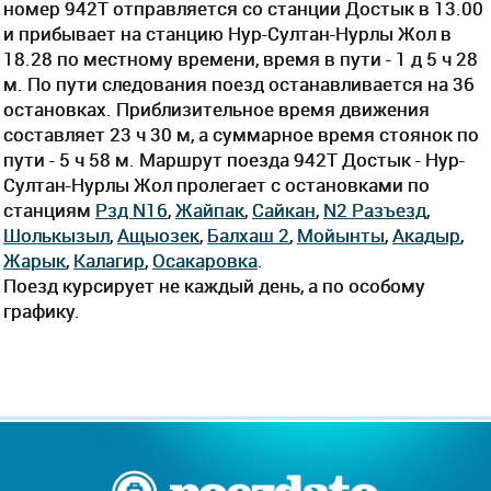
номер 942Т отправляется со станции Достык в 13.00
и прибывает на станцию Нур-Султан-Нурлы Жол в
18.28 по местному времени, время в пути - 1 д 5 ч 28
м. По пути следования поезд останавливается на 36
остановках. Приблизительное время движения
составляет 23 ч 30 м, а суммарное время стоянок по
пути - 5 ч 58 м. Маршрут поезда 942Т Достык - Нур-
Султан-Нурлы Жол пролегает c остановками по
станциям
Рзд N16
,
Жайпак
,
Сайкан
,
N2 Разъезд
,
Шолькызыл
,
Ащыозек
,
Балхаш 2
,
Мойынты
,
Акадыр
,
Жарык
,
Калагир
,
Осакаровка
.
Поезд курсирует не каждый день, а по особому
графику.