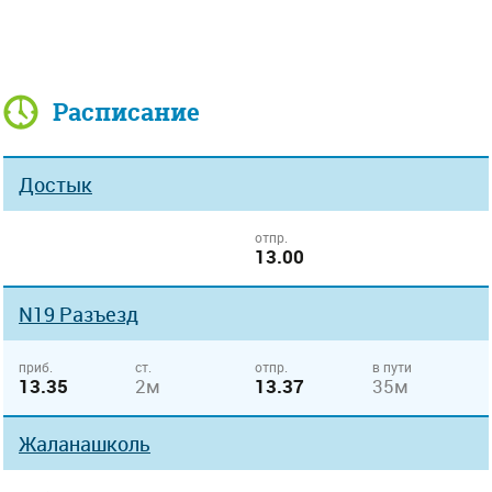
Расписание
Достык
отпр.
13.00
N19 Разъезд
приб.
ст.
отпр.
в пути
13.35
2м
13.37
35м
Жаланашколь