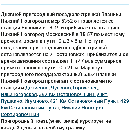
Дневной пригородный поезд(электричка) Вязники -
Нижний Новгород номер 6352 отправляется со
станции Вязники в 13.49 и прибывает на станцию
Нижний Новгород-Московский в 15.57 по местному
времени, время в пути - 0 д 2 ч 8 м. По пути
следования пригородный поезд(электричка)
останавливается на 21 остановках. Приблизительное
время движения составляет 1 ч 47 м, а суммарное
время стоянок по пути - 0 ч 21 м. Маршрут
пригородного поезда(электрички) 6352 Вязники -
Нижний Новгород пролегает c остановками по
станциям
Денисово
,
Чулково
,
Гороховец
,
Ильиногорская
,
392 Км Остановочный Пункт
,
Пушкино
,
Игумново
,
421 Км Остановочный Пункт
,
429
Км Остановочный Пункт
,
Нижний Новгород-
Сортировочный
.
Пригородный поезд(электричка) курсирует не
каждый день, а по особому графику.