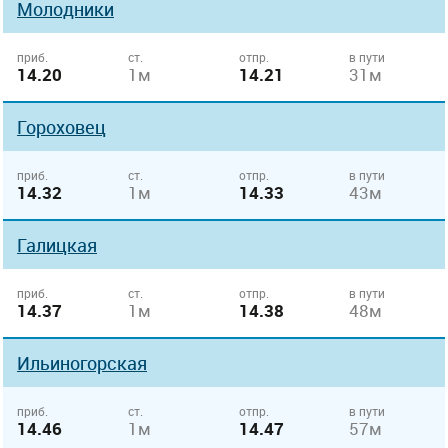
Молодники
приб.
ст.
отпр.
в пути
14.20
1м
14.21
31м
Гороховец
приб.
ст.
отпр.
в пути
14.32
1м
14.33
43м
Галицкая
приб.
ст.
отпр.
в пути
14.37
1м
14.38
48м
Ильиногорская
приб.
ст.
отпр.
в пути
14.46
1м
14.47
57м