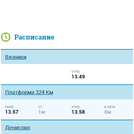
Расписание
Вязники
отпр.
13.49
Платформа 324 Км
приб.
ст.
отпр.
в пути
13.57
1м
13.58
8м
Денисово