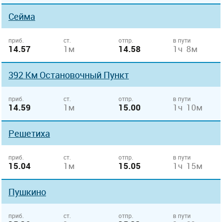
Сейма
приб.
ст.
отпр.
в пути
14.57
1м
14.58
1ч 8м
392 Км Остановочный Пункт
приб.
ст.
отпр.
в пути
14.59
1м
15.00
1ч 10м
Решетиха
приб.
ст.
отпр.
в пути
15.04
1м
15.05
1ч 15м
Пушкино
приб.
ст.
отпр.
в пути