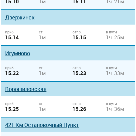
15.10
1м
15.11
1ч 21м
Дзержинск
приб.
ст.
отпр.
в пути
15.14
1м
15.15
1ч 25м
Игумново
приб.
ст.
отпр.
в пути
15.22
1м
15.23
1ч 33м
Ворошиловская
приб.
ст.
отпр.
в пути
15.25
1м
15.26
1ч 36м
421 Км Остановочный Пункт