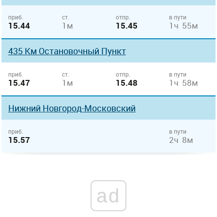
приб.
ст.
отпр.
в пути
15.44
1м
15.45
1ч 55м
435 Км Остановочный Пункт
приб.
ст.
отпр.
в пути
15.47
1м
15.48
1ч 58м
Нижний Новгород-Московский
приб.
в пути
15.57
2ч 8м
ad