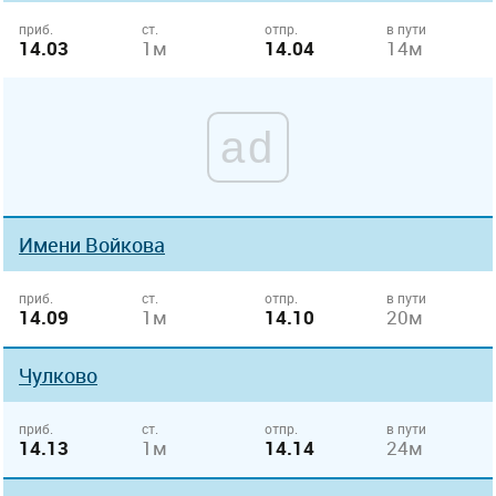
приб.
ст.
отпр.
в пути
14.03
1м
14.04
14м
ad
Имени Войкова
приб.
ст.
отпр.
в пути
14.09
1м
14.10
20м
Чулково
приб.
ст.
отпр.
в пути
14.13
1м
14.14
24м