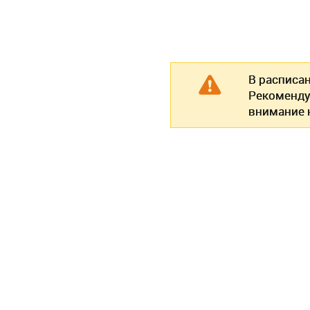
В расписа
Рекоменду
внимание н