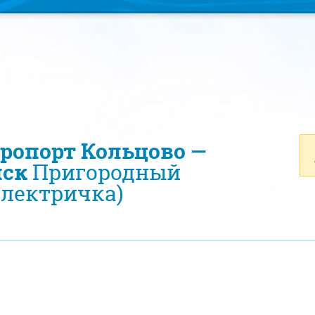
эропорт Кольцово —
нск
Пригородный
электричка)