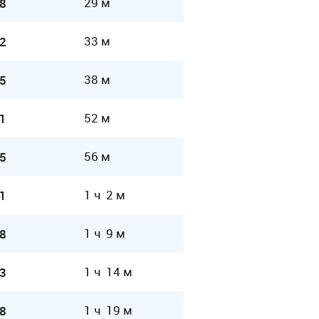
29 м
8
33 м
2
38 м
5
52 м
1
56 м
5
1 ч 2 м
1
1 ч 9 м
8
1 ч 14 м
3
1 ч 19 м
8