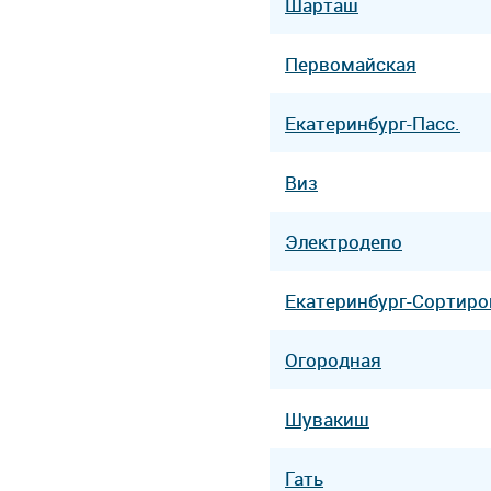
Шарташ
Первомайская
Екатеринбург-Пасс.
Виз
Электродепо
Екатеринбург-Сортир
Огородная
Шувакиш
Гать