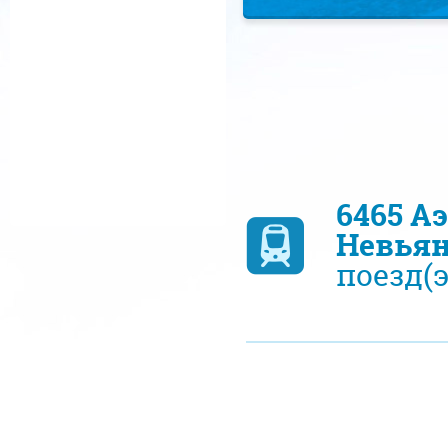
6465 А
Невья
поезд(