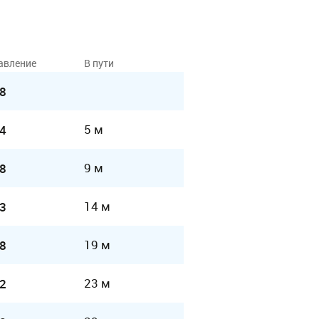
авление
В пути
8
5 м
4
9 м
8
14 м
3
19 м
8
23 м
2