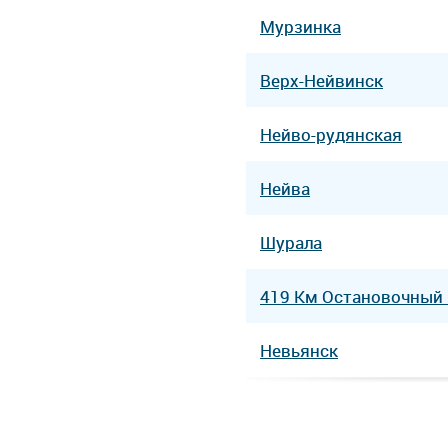
Мурзинка
Верх-Нейвинск
Нейво-рудянская
Нейва
Шурала
419 Км Остановочный
Невьянск