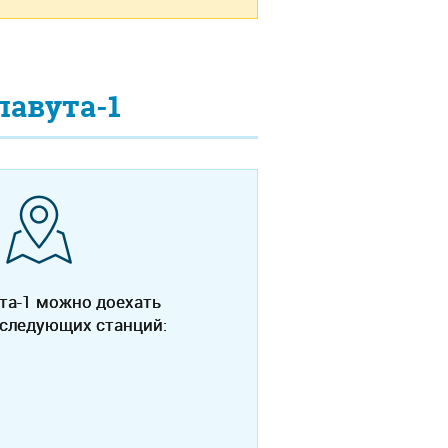
лавута-1
та-1 можно доехать
 следующих станций: