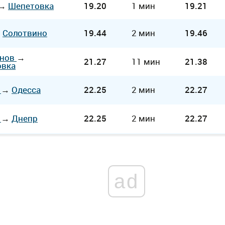
→
Шепетовка
19.20
1 мин
19.21
→
Солотвино
19.44
2 мин
19.46
унов
→
21.27
11 мин
21.38
овка
ь
→
Одесса
22.25
2 мин
22.27
ь
→
Днепр
22.25
2 мин
22.27
ad