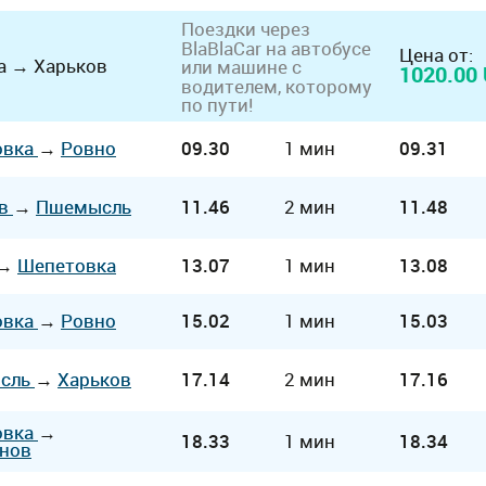
Поездки через
BlaBlaCar
на автобусе
Цена от:
а
→
Харьков
или машине с
1020.00
водителем, которому
по пути!
овка
→
Ровно
09.30
1 мин
09.31
ов
→
Пшемысль
11.46
2 мин
11.48
→
Шепетовка
13.07
1 мин
13.08
овка
→
Ровно
15.02
1 мин
15.03
сль
→
Харьков
17.14
2 мин
17.16
овка
→
18.33
1 мин
18.34
нов