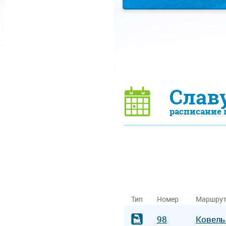
Слав
расписание 
Тип
Номер
Маршру
98
Ковел