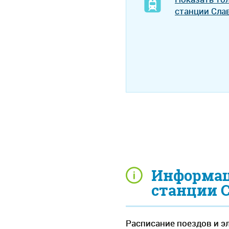
станции Сла
Информаци
станции С
Расписание поездов и эл