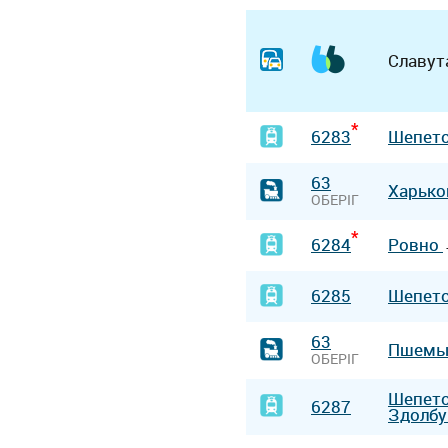
Славут
*
6283
Шепет
63
Харьк
ОБЕРІГ
*
6284
Ровно
6285
Шепет
63
Пшемы
ОБЕРІГ
Шепет
6287
Здолбу