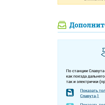
Дополнит
По станции Славута
как поезда дальнего
так и электрички (п
Показать то
Славута-1
Показать то