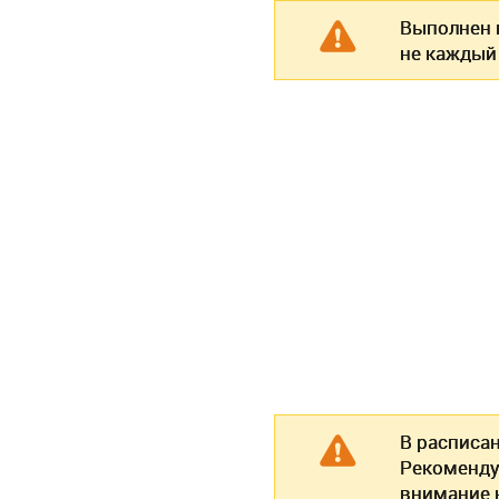
Выполнен п
не каждый
В расписа
Рекоменду
внимание н