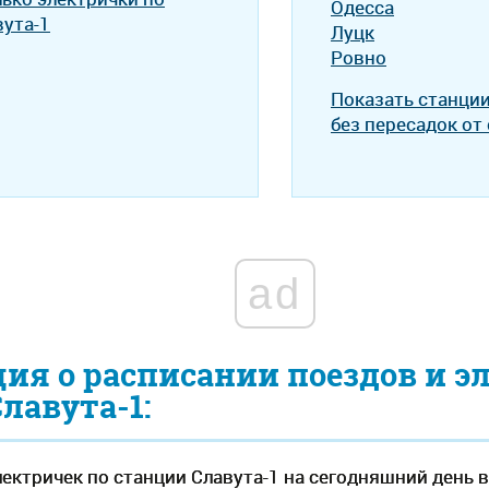
Одесса
вута-1
Луцк
Ровно
Показать станци
без пересадок от
ad
я о расписании поездов и э
лавута-1:
ектричек по станции Славута-1 на сегодняшний день в