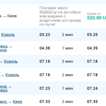
Поездки через
BlaBlaCar на автобусе
Цена от:
а
→
Киев
или машине с
525.00 
водителем, которому
по пути!
→
Ковель
03.23
2 мин
03.25
овка
→
04.38
1 мин
04.39
нов
→
Ковель
07.16
2 мин
07.18
а
→
Ковель
07.16
2 мин
07.18
унов
→
07.23
1 мин
07.24
овка
вино
→
Киев
07.33
2 мин
07.35