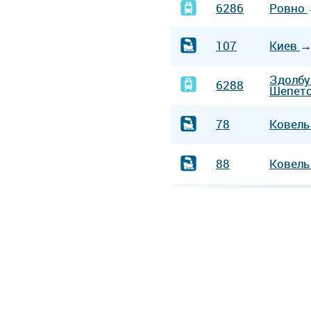
6286
Ровно
107
Киев
Здолб
6288
Шепет
78
Ковел
88
Ковел