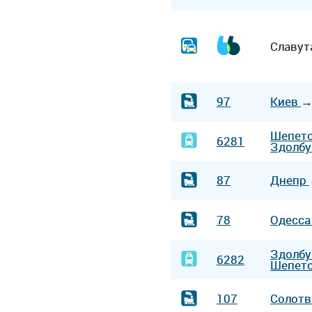
Славут
97
Киев
Шепет
6281
Здолбу
87
Днепр
78
Одесс
Здолб
6282
Шепет
107
Солот