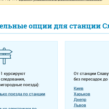
ельные опции для станции С
-1 курсируют
От станции Славу
 следования,
без пересадок до
ригородные поезда):
Киев
лько поезда по станции
Харьков
Днепр
Львов
лько электрички по