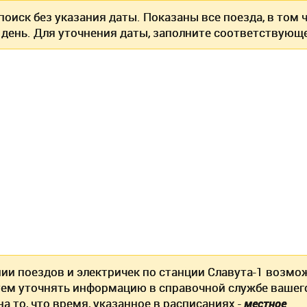
оиск без указания даты. Показаны все поезда, в том
 день. Для уточнения даты, заполните соответствующе
нии поездов и электричек по станции Славута-1 возм
ем уточнять информацию в справочной службе вашег
а то, что
время, указанное в расписаниях -
местное
.