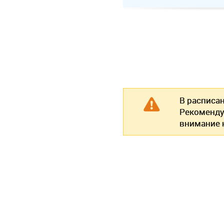
В расписа
Рекоменду
внимание н