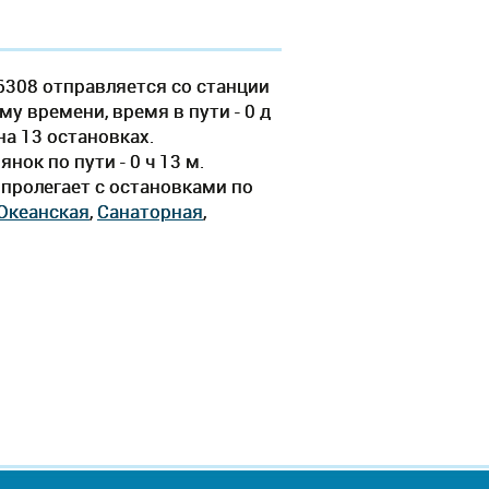
6308 отправляется со станции
у времени, время в пути - 0 д
на 13 остановках.
ок по пути - 0 ч 13 м.
пролегает c остановками по
Океанская
,
Санаторная
,