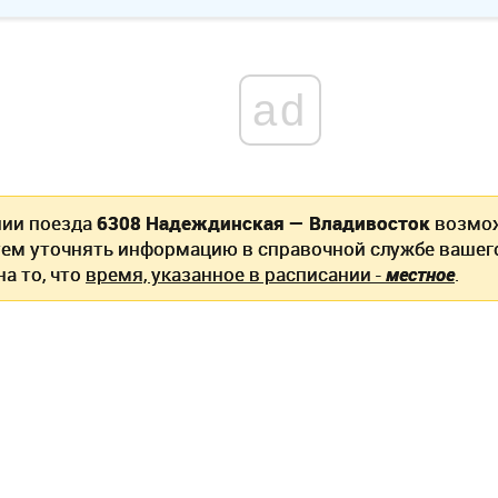
ad
нии поезда
6308 Надеждинская — Владивосток
возмож
ем уточнять информацию в справочной службе вашег
а то, что
время, указанное в расписании -
местное
.