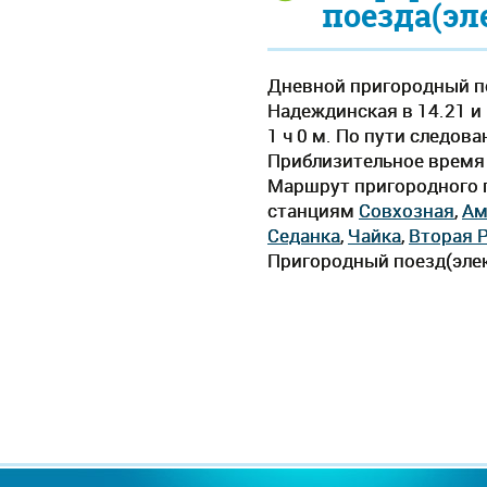
поезда(эл
Дневной пригородный по
Надеждинская в 14.21 и 
1 ч 0 м. По пути следов
Приблизительное время д
Маршрут пригородного п
станциям
Совхозная
,
Ам
Седанка
,
Чайка
,
Вторая 
Пригородный поезд(элек