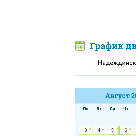
График д
Август
2
Пн
Вт
Ср
Чт
3
4
5
6