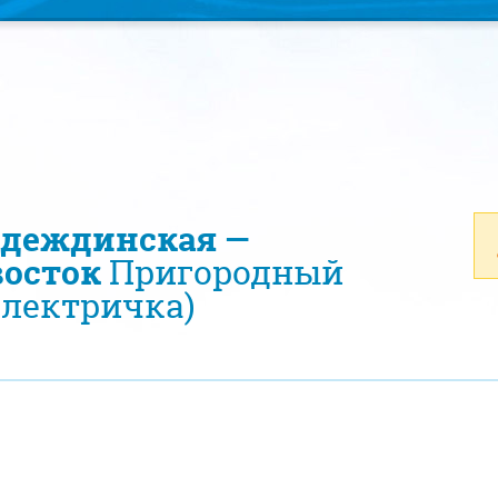
адеждинская —
осток
Пригородный
электричка)