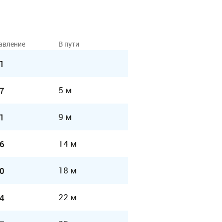
авление
В пути
1
5 м
7
9 м
1
14 м
6
18 м
0
22 м
4