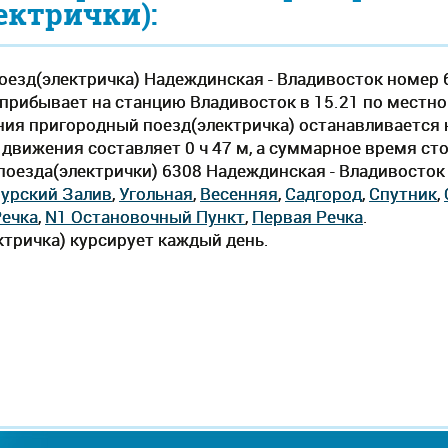
ектрички):
езд(электричка) Надеждинская - Владивосток номер 
прибывает на станцию Владивосток в 15.21 по местном
ания пригородный поезд(электричка) останавливается 
вижения составляет 0 ч 47 м, а суммарное время стоян
оезда(электрички) 6308 Надеждинская - Владивосток 
урский Залив
,
Угольная
,
Весенняя
,
Садгород
,
Спутник
,
Речка
,
N1 Остановочный Пункт
,
Первая Речка
.
тричка) курсирует каждый день.