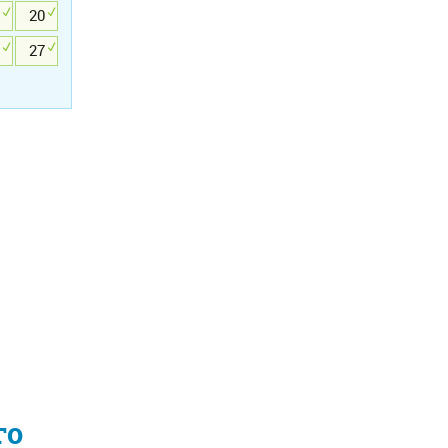
20
27
го