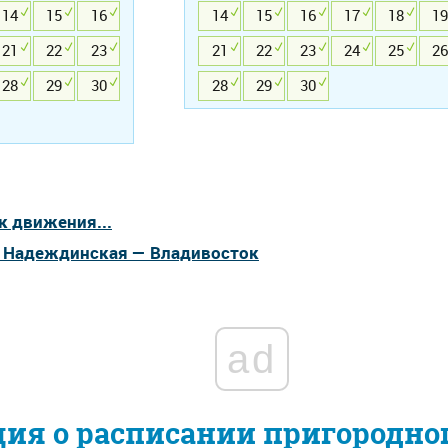
14
15
16
14
15
16
17
18
19
21
22
23
21
22
23
24
25
26
28
29
30
28
29
30
к движения...
а Надеждинская — Владивосток
ad
ия о расписании пригородно