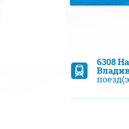
6308 Н
Владив
поезд(