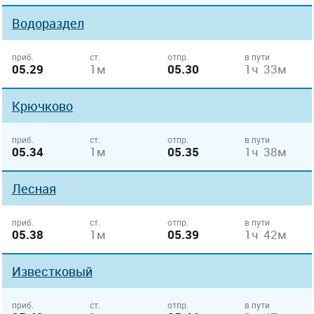
Водораздел
приб.
ст.
отпр.
в пути
05.29
1м
05.30
1ч 33м
Крючково
приб.
ст.
отпр.
в пути
05.34
1м
05.35
1ч 38м
Лесная
приб.
ст.
отпр.
в пути
05.38
1м
05.39
1ч 42м
Известковый
приб.
ст.
отпр.
в пути