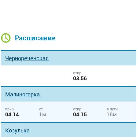
Расписание
Чернореченская
отпр.
03.56
Малиногорка
приб.
ст.
отпр.
в пути
04.14
1м
04.15
18м
Козулька