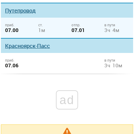
Путепровод
приб.
ст.
отпр.
в пути
07.00
1м
07.01
3ч 4м
Красноярск-Пасс
приб.
в пути
07.06
3ч 10м
ad