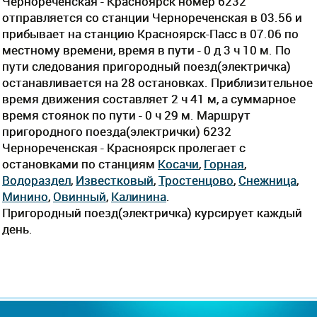
Чернореченская - Красноярск номер 6232
отправляется со станции Чернореченская в 03.56 и
прибывает на станцию Красноярск-Пасс в 07.06 по
местному времени, время в пути - 0 д 3 ч 10 м. По
пути следования пригородный поезд(электричка)
останавливается на 28 остановках. Приблизительное
время движения составляет 2 ч 41 м, а суммарное
время стоянок по пути - 0 ч 29 м. Маршрут
пригородного поезда(электрички) 6232
Чернореченская - Красноярск пролегает c
остановками по станциям
Косачи
,
Горная
,
Водораздел
,
Известковый
,
Тростенцово
,
Снежница
,
Минино
,
Овинный
,
Калинина
.
Пригородный поезд(электричка) курсирует каждый
день.