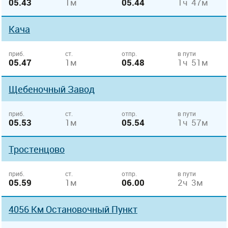
05.43
1м
05.44
1ч 47м
Кача
приб.
ст.
отпр.
в пути
05.47
1м
05.48
1ч 51м
Щебеночный Завод
приб.
ст.
отпр.
в пути
05.53
1м
05.54
1ч 57м
Тростенцово
приб.
ст.
отпр.
в пути
05.59
1м
06.00
2ч 3м
4056 Км Остановочный Пункт