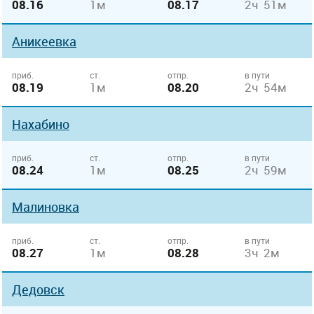
08.16
1м
08.17
2ч 51м
Аникеевка
приб.
ст.
отпр.
в пути
08.19
1м
08.20
2ч 54м
Нахабино
приб.
ст.
отпр.
в пути
08.24
1м
08.25
2ч 59м
Малиновка
приб.
ст.
отпр.
в пути
08.27
1м
08.28
3ч 2м
Дедовск