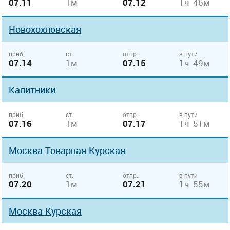
07.11
1м
07.12
1ч 46м
Новохохловская
приб.
ст.
отпр.
в пути
07.14
1м
07.15
1ч 49м
Калитники
приб.
ст.
отпр.
в пути
07.16
1м
07.17
1ч 51м
Москва-Товарная-Курская
приб.
ст.
отпр.
в пути
07.20
1м
07.21
1ч 55м
Москва-Курская