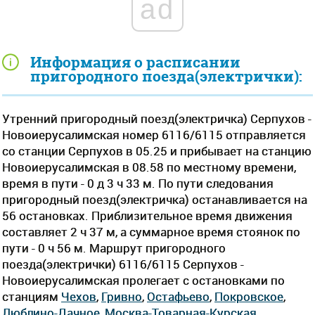
ad
Информация о расписании
пригородного поезда(электрички):
Утренний пригородный поезд(электричка) Серпухов -
Новоиерусалимская номер 6116/6115 отправляется
со станции Серпухов в 05.25 и прибывает на станцию
Новоиерусалимская в 08.58 по местному времени,
время в пути - 0 д 3 ч 33 м. По пути следования
пригородный поезд(электричка) останавливается на
56 остановках. Приблизительное время движения
составляет 2 ч 37 м, а суммарное время стоянок по
пути - 0 ч 56 м. Маршрут пригородного
поезда(электрички) 6116/6115 Серпухов -
Новоиерусалимская пролегает c остановками по
станциям
Чехов
,
Гривно
,
Остафьево
,
Покровское
,
Люблино-Дачное
,
Москва-Товарная-Курская
,