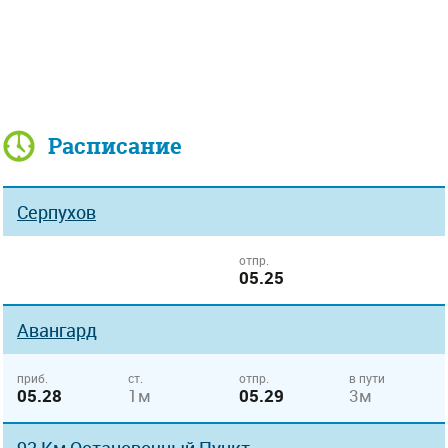
Расписание
Серпухов
отпр.
05.25
Авангард
приб.
ст.
отпр.
в пути
05.28
1м
05.29
3м