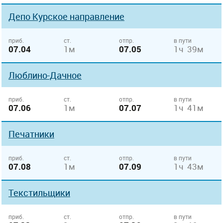
Депо Курcкое направление
приб.
ст.
отпр.
в пути
07.04
1м
07.05
1ч 39м
Люблино-Дачное
приб.
ст.
отпр.
в пути
07.06
1м
07.07
1ч 41м
Печатники
приб.
ст.
отпр.
в пути
07.08
1м
07.09
1ч 43м
Текстильщики
приб.
ст.
отпр.
в пути