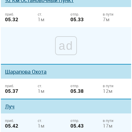
92 Км Остановочный Пункт
приб.
ст.
отпр.
в пути
05.32
1м
05.33
7м
ad
Шарапова Охота
приб.
ст.
отпр.
в пути
05.37
1м
05.38
12м
Луч
приб.
ст.
отпр.
в пути
05.42
1м
05.43
17м