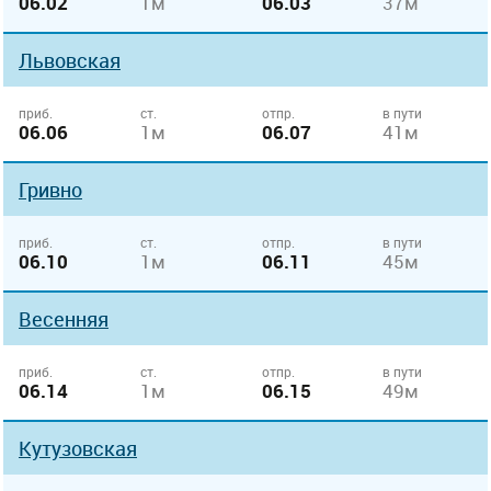
06.02
1м
06.03
37м
Львовская
приб.
ст.
отпр.
в пути
06.06
1м
06.07
41м
Гривно
приб.
ст.
отпр.
в пути
06.10
1м
06.11
45м
Весенняя
приб.
ст.
отпр.
в пути
06.14
1м
06.15
49м
Кутузовская