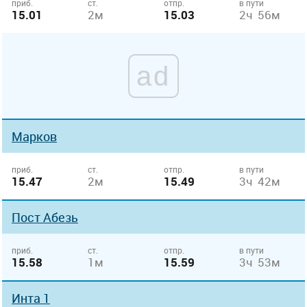
приб.
ст.
отпр.
в пути
15.01
2м
15.03
2ч 56м
ad
Марков
приб.
ст.
отпр.
в пути
15.47
2м
15.49
3ч 42м
Пост Абезь
приб.
ст.
отпр.
в пути
15.58
1м
15.59
3ч 53м
Инта 1