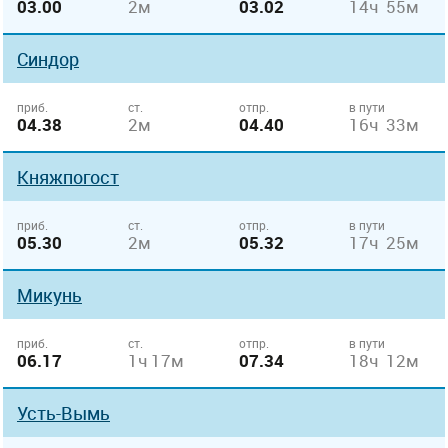
03.00
2м
03.02
14ч 55м
Синдор
приб.
ст.
отпр.
в пути
04.38
2м
04.40
16ч 33м
Княжпогост
приб.
ст.
отпр.
в пути
05.30
2м
05.32
17ч 25м
Микунь
приб.
ст.
отпр.
в пути
06.17
1ч 17м
07.34
18ч 12м
Усть-Вымь