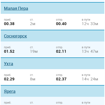
Малая Пера
приб.
ст.
отпр.
в пути
00.38
2м
00.40
12ч 33м
Сосногорск
приб.
ст.
отпр.
в пути
01.52
19м
02.11
13ч 47м
Ухта
приб.
ст.
отпр.
в пути
02.29
8м
02.37
14ч 24м
Ярега
приб.
ст.
отпр.
в пути