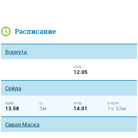
Расписание
Воркута
отпр.
12.05
Сейда
приб.
ст.
отпр.
в пути
13.58
3м
14.01
1ч 53м
Сивая Маска