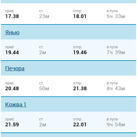
приб.
ст.
отпр.
в пути
17.38
23м
18.01
5ч 33м
Янью
приб.
ст.
отпр.
в пути
19.44
2м
19.46
7ч 39м
Печора
приб.
ст.
отпр.
в пути
20.48
50м
21.38
8ч 43м
Кожва 1
приб.
ст.
отпр.
в пути
21.59
2м
22.01
9ч 54м