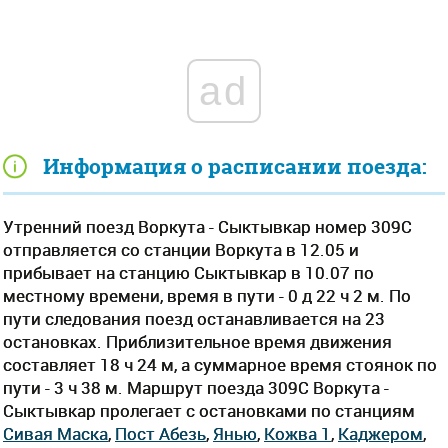
ad
Информация о расписании поезда:
Утренний поезд Воркута - Сыктывкар номер 309С
отправляется со станции Воркута в 12.05 и
прибывает на станцию Сыктывкар в 10.07 по
местному времени, время в пути - 0 д 22 ч 2 м. По
пути следования поезд останавливается на 23
остановках. Приблизительное время движения
составляет 18 ч 24 м, а суммарное время стоянок по
пути - 3 ч 38 м. Маршрут поезда 309С Воркута -
Сыктывкар пролегает c остановками по станциям
Сивая Маска
,
Пост Абезь
,
Янью
,
Кожва 1
,
Каджером
,