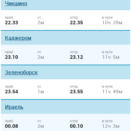
Чикшино
приб.
ст.
отпр.
в пути
22.33
2м
22.35
10ч 28м
Каджером
приб.
ст.
отпр.
в пути
23.10
2м
23.12
11ч 5м
Зеленоборск
приб.
ст.
отпр.
в пути
23.54
1м
23.55
11ч 49м
Ираель
приб.
ст.
отпр.
в пути
00.08
2м
00.10
12ч 3м