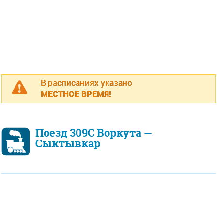
В расписаниях указано
МЕСТНОЕ ВРЕМЯ!
Поезд 309С Воркута —
Сыктывкар