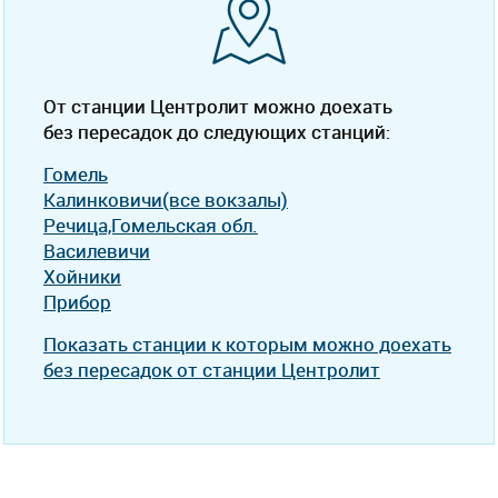
От станции Центролит можно доехать
без пересадок до следующих станций:
Гомель
Калинковичи(все вокзалы)
Речица,Гомельская обл.
Василевичи
Хойники
Прибор
Показать станции к которым можно доехать
без пересадок от станции Центролит