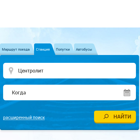
Маршрут поезда
Станция
Попутки
Автобусы
расширенный поиск