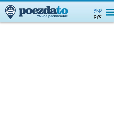
укр
рус