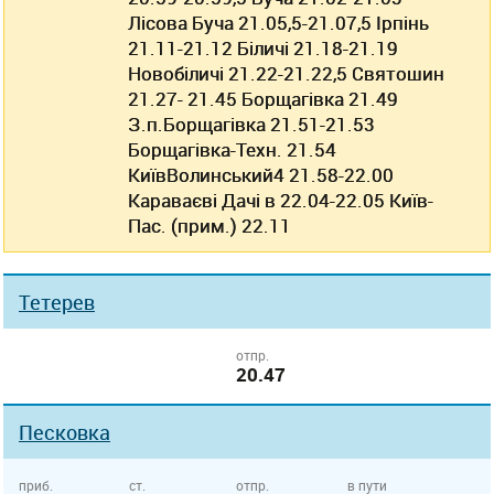
Лісова Буча 21.05,5-21.07,5 Ірпінь
21.11-21.12 Біличі 21.18-21.19
Новобіличі 21.22-21.22,5 Святошин
21.27- 21.45 Борщагівка 21.49
З.п.Борщагівка 21.51-21.53
Борщагівка-Техн. 21.54
КиївВолинський4 21.58-22.00
Караваєві Дачі в 22.04-22.05 Київ-
Пас. (прим.) 22.11
Тетерев
отпр.
20.47
Песковка
приб.
ст.
отпр.
в пути