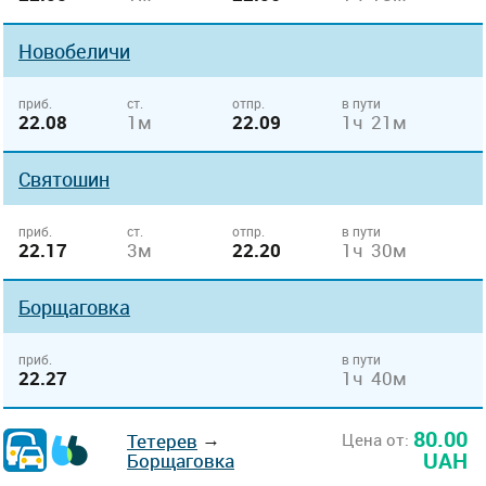
Новобеличи
приб.
ст.
отпр.
в пути
22.08
1м
22.09
1ч 21м
Святошин
приб.
ст.
отпр.
в пути
22.17
3м
22.20
1ч 30м
Борщаговка
приб.
в пути
22.27
1ч 40м
80.00
→
Цена от:
Тетерев
UAH
Борщаговка