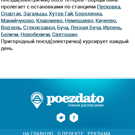
пролегает c остановками по станциям
Песковка
,
Спартак
,
Загальцы
,
Хутор Гай
,
Бородянка
,
Макийчуково
,
Клавдиево
,
Немешаево
,
Кичеево
,
Ворзель
,
Стеклозавод
,
Буча
,
Лесная Буча
,
Ирпень
,
Беличи
,
Новобеличи
,
Святошин
.
Пригородный поезд(электричка) курсирует каждый
день.
НА ГЛАВНУЮ
О ПРОЕКТЕ
РЕКЛАМА