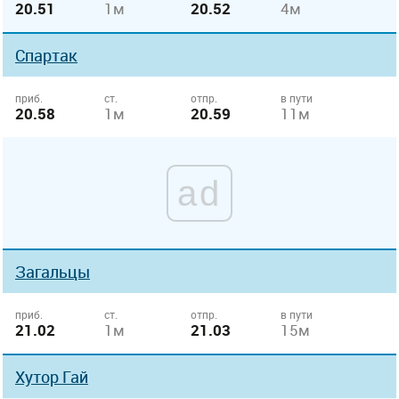
20.51
1м
20.52
4м
Спартак
приб.
ст.
отпр.
в пути
20.58
1м
20.59
11м
ad
Загальцы
приб.
ст.
отпр.
в пути
21.02
1м
21.03
15м
Хутор Гай