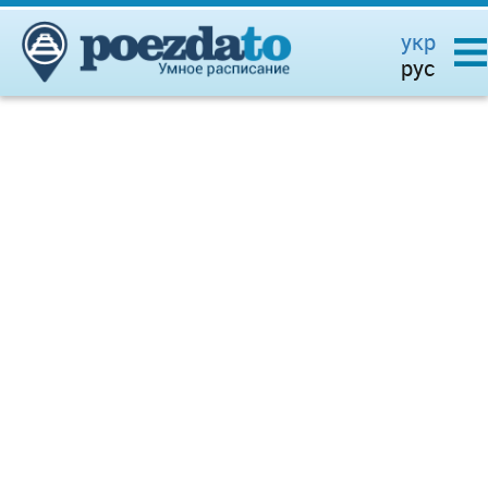
укр
рус