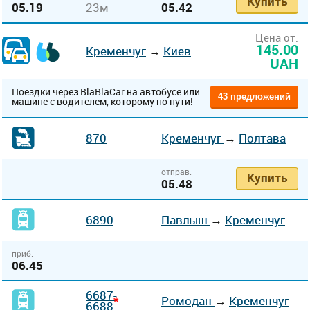
Купить
05.19
23м
05.42
Цена от:
145.00
Кременчуг
→
Киев
UAH
Поездки через BlaBlaCar на автобусе или
43 предложений
машине с водителем, которому по пути!
870
Кременчуг
→
Полтава
отправ.
Купить
05.48
6890
Павлыш
→
Кременчуг
приб.
06.45
6687-
*
Ромодан
→
Кременчуг
6688