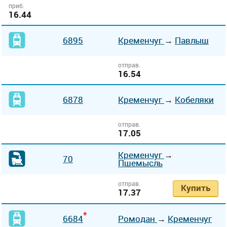
приб.
16.44
6895
Кременчуг
→
Павлыш
отправ.
16.54
6878
Кременчуг
→
Кобеляки
отправ.
17.05
Кременчуг
→
70
Пшемысль
отправ.
Купить
17.37
*
6684
Ромодан
→
Кременчуг