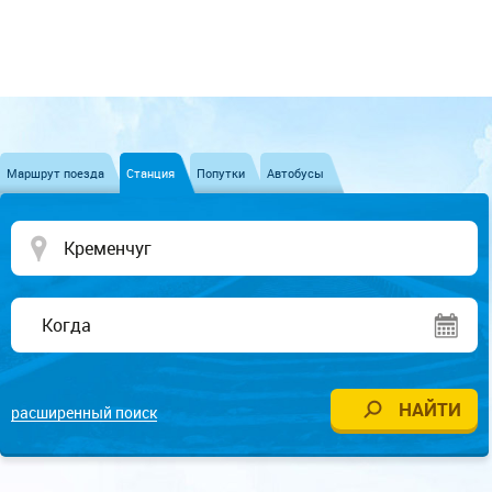
Маршрут поезда
Станция
Попутки
Автобусы
расширенный поиск