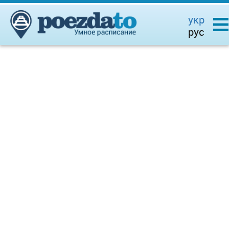
укр
рус