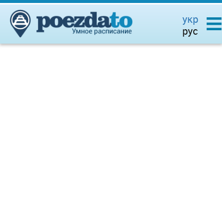
укр
рус